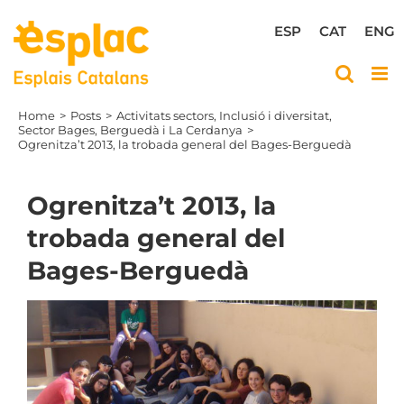
Skip
to
ESP
CAT
ENG
content
Home
Posts
Activitats sectors
Inclusió i diversitat
Sector Bages, Berguedà i La Cerdanya
Ogrenitza’t 2013, la trobada general del Bages-Berguedà
Ogrenitza’t 2013, la
trobada general del
Bages-Berguedà
View
Larger
Image