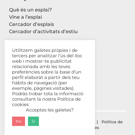
Què és un esplai?
Vine a l’esplai
Cercador d’esplais
Cercador d’activitats d’estiu
Utilitzem galetes pròpies i de
tercers per analitzar l’ús del lloc
Contacte
web i mostrar-te publicitat
relacionada amb les teves
Carrer Avinyó, 44 2n
preferències sobre la base d’un
perfil elaborat a partir dels teu
08002 Barcelona
hàbits de navegació (per
93 302 61 03
exemple, pàgines visitades).
esplac@esplac.cat
Podràs trobar tota la informació
consultant la nostra
Política de
cookies
Acceptes les galetes?
No
Sí
© ESPLAC Copyright
2026 |
Avís Legal
|
Política de
privacitat
|
Política de cookies