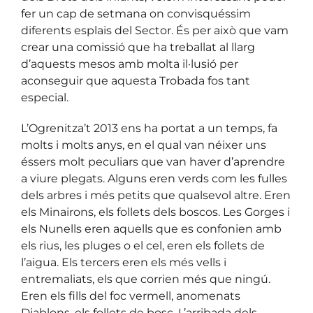
fer un cap de setmana on convisquéssim
diferents esplais del Sector. És per això que vam
crear una comissió que ha treballat al llarg
d’aquests mesos amb molta il·lusió per
aconseguir que aquesta Trobada fos tant
especial.
L’Ogrenitza’t 2013 ens ha portat a un temps, fa
molts i molts anys, en el qual van néixer uns
éssers molt peculiars que van haver d’aprendre
a viure plegats. Alguns eren verds com les fulles
dels arbres i més petits que qualsevol altre. Eren
els Minairons, els follets dels boscos. Les Gorges i
els Nunells eren aquells que es confonien amb
els rius, les pluges o el cel, eren els follets de
l’aigua. Els tercers eren els més vells i
entremaliats, els que corrien més que ningú.
Eren els fills del foc vermell, anomenats
Diablons, els follets de bosc. L’arribada dels