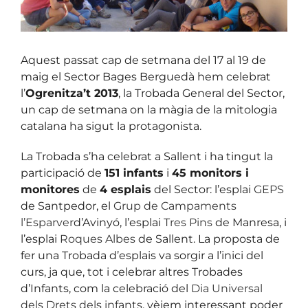
Aquest passat cap de setmana del 17 al 19 de
maig el Sector Bages Berguedà hem celebrat
l’
Ogrenitza’t 2013
, la Trobada General del Sector,
un cap de setmana on la màgia de la mitologia
catalana ha sigut la protagonista.
La Trobada s’ha celebrat a Sallent i ha tingut la
participació de
151 infants
i
45 monitors i
monitores
de
4 esplais
del Sector: l’esplai
GEPS
de Santpedor, el
Grup de Campaments
l’Esparver
d’Avinyó, l’esplai
Tres Pins
de Manresa, i
l’esplai
Roques Albes
de Sallent. La proposta de
fer una Trobada d’esplais va sorgir a l’inici del
curs, ja que, tot i celebrar altres Trobades
d’Infants, com la celebració del
Dia Universal
dels Drets dels infants
, vèiem interessant poder