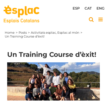
Skip
to
ESP
CAT
ENG
content
Home
Posts
Activitats esplac
Esplac al món
Un Training Course d’èxit!
Un Training Course d’èxit!
View
Larger
Image