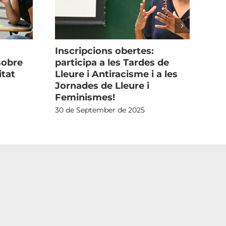
Inscripcions obertes:
Arr
sobre
participa a les Tardes de
ta
itat
Lleure i Antiracisme i a les
24 
Jornades de Lleure i
Feminismes!
30 de September de 2025