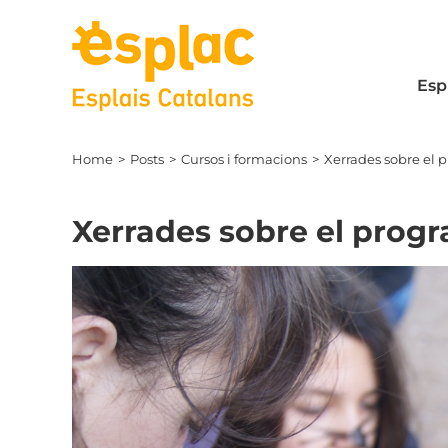
Skip
to
content
Esp
Home
Posts
Cursos i formacions
Xerrades sobre el 
Xerrades sobre el progr
View
Larger
Image