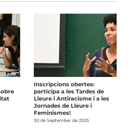
Inscripcions obertes:
Arr
sobre
participa a les Tardes de
ta
itat
Lleure i Antiracisme i a les
24 
Jornades de Lleure i
Feminismes!
30 de September de 2025