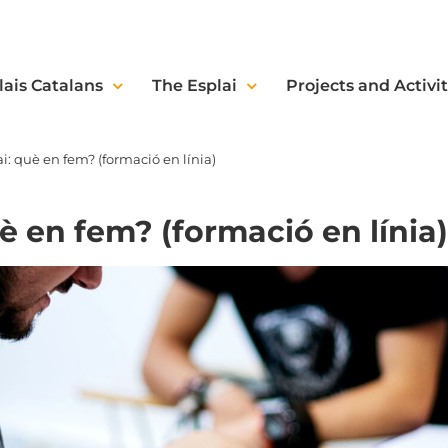
lais Catalans
The Esplai
Projects and Activit
ai: què en fem? (formació en línia)
uè en fem? (formació en línia)