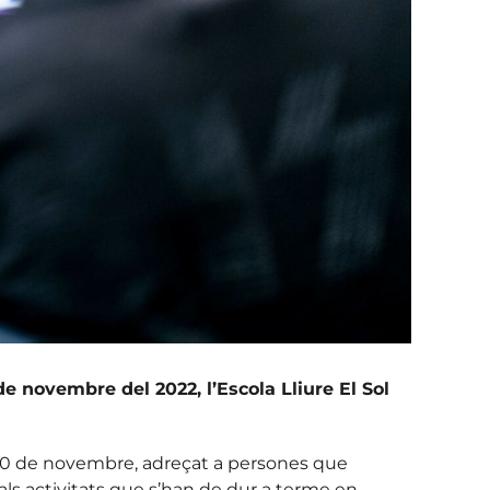
de novembre del 2022, l’Escola Lliure El Sol
 al 20 de novembre, adreçat a persones que
pals activitats que s’han de dur a terme en