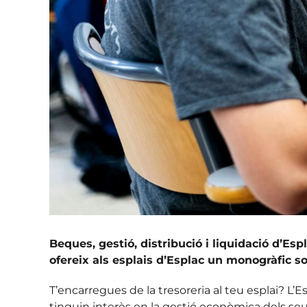
Beques, gestió, distribució i liquidació d’Es
ofereix als esplais d’Esplac un monogràfic sob
T’encarregues de la tresoreria al teu esplai? L’
tinguin interès en la gestió econòmica dels seus