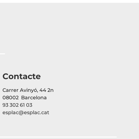
Contacte
Carrer Avinyó, 44 2n
08002 Barcelona
93 302 61 03
esplac@esplac.cat