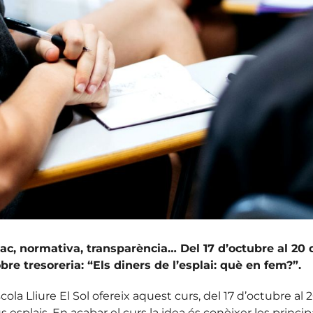
plac, normativa, transparència… Del 17 d’octubre al 20 
re tresoreria: “Els diners de l’esplai: què en fem?”.
Escola Lliure El Sol ofereix aquest curs, del 17 d’octubre
 esplais. En acabar el curs la idea és conèixer les princi