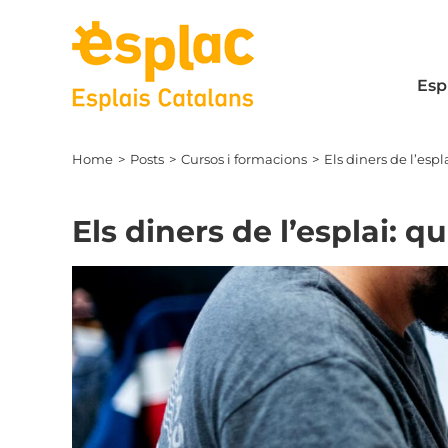
Skip
to
content
Esp
Home
Posts
Cursos i formacions
Els diners de l’espl
Els diners de l’esplai: q
View
Larger
Image