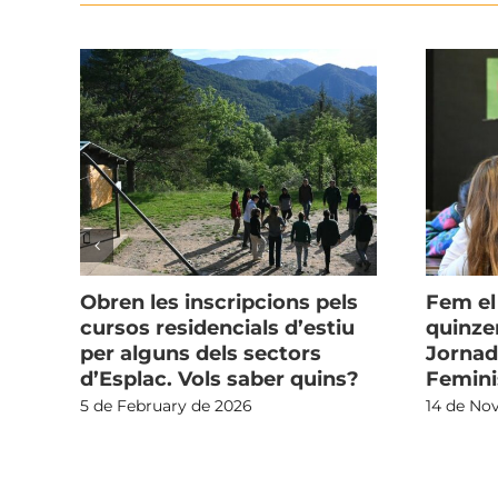
u
Obren les inscripcions pels
Fem el
cursos residencials d’estiu
quinze
per alguns dels sectors
Jornad
d’Esplac. Vols saber quins?
Femin
5 de February de 2026
14 de No