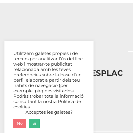
Utilitzem galetes pròpies i de
tercers per analitzar l’ús del lloc
web i mostrar-te publicitat
relacionada amb les teves
Esplais Catalans, ESPLAC
preferències sobre la base d’un
perfil elaborat a partir dels teu
hàbits de navegació (per
Qui som
exemple, pàgines visitades).
Com ens organitzem
Podràs trobar tota la informació
Transparència
consultant la nostra
Política de
cookies
Fes-te sòcia
Acceptes les galetes?
No
Sí