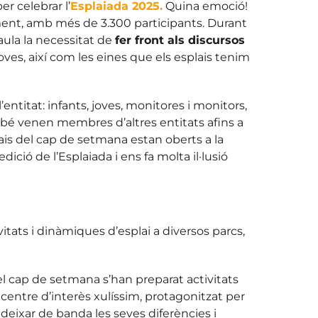
er celebrar l’
Esplaiada 2025.
Quina emoció!
oment, amb més de 3.300 participants. Durant
aula la necessitat de
fer front als discursos
ves, així com les eines que els esplais tenim
titat: infants, joves, monitores i monitors,
mbé venen membres d’altres entitats afins a
ais del cap de setmana estan oberts a la
dició de l’Esplaiada i ens fa molta il·lusió
vitats i dinàmiques d’esplai a diversos parcs,
 del cap de setmana s’han preparat activitats
n centre d’interès xulíssim, protagonitzat per
a deixar de banda les seves diferències i