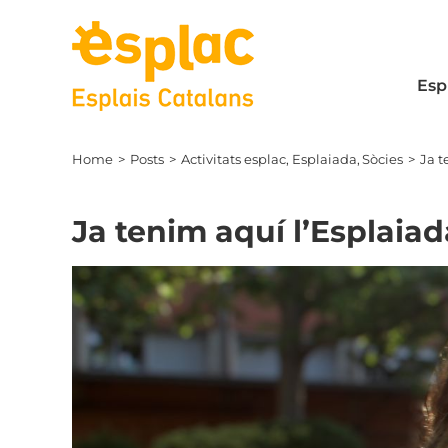
Skip
to
content
Esp
Home
Posts
Activitats esplac
Esplaiada
Sòcies
Ja t
Ja tenim aquí l’Esplaiad
View
Larger
Image