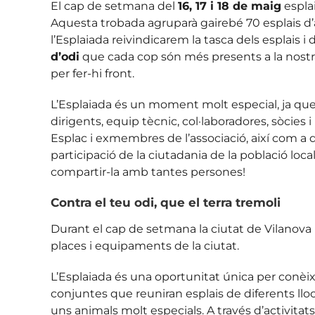
El cap de setmana del
16, 17 i 18 de maig
espla
Aquesta trobada agruparà gairebé 70 esplais d’a
l’Esplaiada reivindicarem la tasca dels esplais 
d’odi
que cada cop són més presents a la nostra 
per fer-hi front.
L’Esplaiada és un moment molt especial, ja que 
dirigents, equip tècnic, col·laboradores, sòcie
Esplac i exmembres de l’associació, així com a 
participació de la ciutadania de la població local
compartir-la amb tantes persones!
Contra el teu odi, que el terra tremoli
Durant el cap de setmana la ciutat de Vilanova i 
places i equipaments de la ciutat.
L’Esplaiada és una oportunitat única per conèixer
conjuntes que reuniran esplais de diferents llocs
uns animals molt especials. A través d’activitats