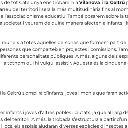
is de tot Catalunya ens trobarem a
Vilanova i la Geltrú
p
rreu del territori i serà la més multitudinària fins al m
i de l’associacionisme educatiu. També posarem sobre la t
societat i veurem de quina manera afecten a infants i jo
reuneix a totes aquelles persones que formem part de l’en
s i persones que comparteixen projectes i comissions. Ta
diferents personalitats públiques. A més, alguns dels esp
 i a tothom qui hi vulgui assistir. Aquesta és la cinquena e
la Geltrú s’omplirà d’infants, joves i monis que faran acti
 infants i joves d’altres pobles i ciutats, ja que al llarg
 del territori. A més, la trobada s’estructura a partir d’u
 i jocs, els esplais ajudaran diverses espècies d’insectes 