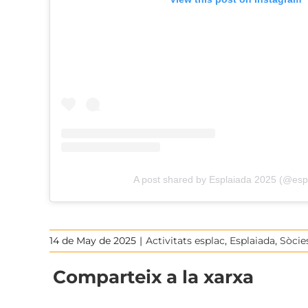
A post shared by Esplaiada 2025 (@esp
14 de May de 2025
|
Activitats esplac
,
Esplaiada
,
Sòcie
Comparteix a la xarxa