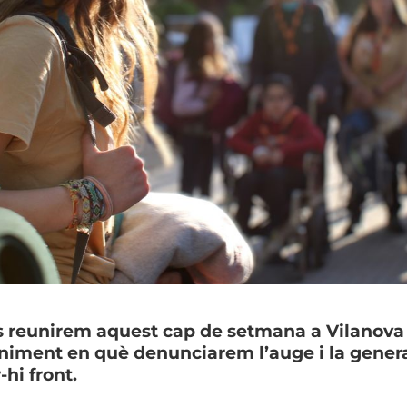
s reunirem aquest cap de setmana a Vilanova i
niment en què denunciarem l’auge i la generali
hi front.