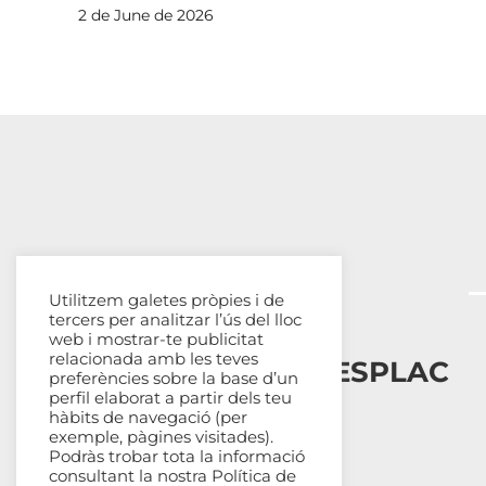
2 de June de 2026
Utilitzem galetes pròpies i de
tercers per analitzar l’ús del lloc
web i mostrar-te publicitat
relacionada amb les teves
Esplais Catalans, ESPLAC
preferències sobre la base d’un
perfil elaborat a partir dels teu
hàbits de navegació (per
Qui som
exemple, pàgines visitades).
Com ens organitzem
Podràs trobar tota la informació
Transparència
consultant la nostra
Política de