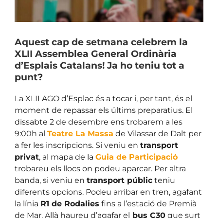
Aquest cap de setmana celebrem la
XLII Assemblea General Ordinària
d’Esplais Catalans! Ja ho teniu tot a
punt?
La XLII AGO d’Esplac és a tocar i, per tant, és el
moment de repassar els últims preparatius. El
dissabte 2 de desembre ens trobarem a les
9:00h al
Teatre La Massa
de Vilassar de Dalt per
a fer les inscripcions. Si veniu en
transport
privat
, al mapa de la
Guia de Participació
trobareu els llocs on podeu aparcar. Per altra
banda, si veniu en
transport públic
teniu
diferents opcions. Podeu arribar en tren, agafant
la línia
R1 de Rodalies
fins a l’estació de Premià
de Mar. Allà haureu d’agafar el
bus C30
que surt