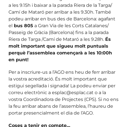
a les 9.15h i baixar a la parada Riera de la Targa/
Camí de Mataró per arribar a les 9.30h. També
podeu arribar en bus des de Barcelona: agafant
el
bus 805
a Gran Via de les Corts Catalanes/
Passeig de Gràcia (Barcelona) fins a la parada
Riera de Targa /Camí de Mataró a les 9.28h.
És
molt important que sigueu molt puntuals
perquè l’assemblea començarà a les 10:00h
en punt!
Per a inscriure-us a l’AGO ens heu de ferr arribar
la vostra acreditació. És molt important que
estigui segellada i signada! La podeu enviar per
correu electrònic a esplac@esplac.cat o a la
vostra Coordinadora de Projectes (CPS). Si no ens
la feu arribar abans de l’assemblea, l’haureu de
portar presencialment el dia de l’AGO.
Coses a tenir en compte…