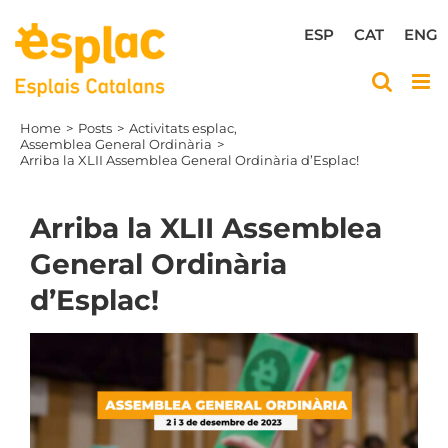
Skip
to
ESP
CAT
ENG
content
Home
Posts
Activitats esplac
Assemblea General Ordinària
Arriba la XLII Assemblea General Ordinària d’Esplac!
Arriba la XLII Assemblea
General Ordinària
d’Esplac!
View
Larger
Image