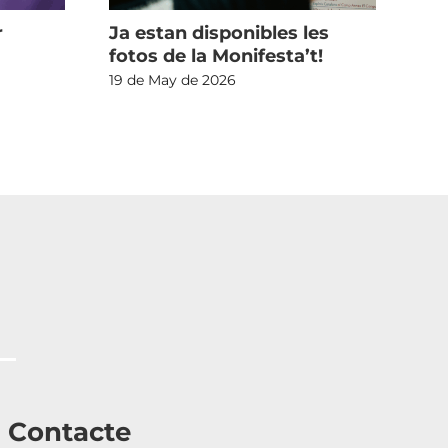
r
Ja estan disponibles les
Mé
fotos de la Monifesta’t!
mo
rei
19 de May de 2026
crí
un
10 
Contacte