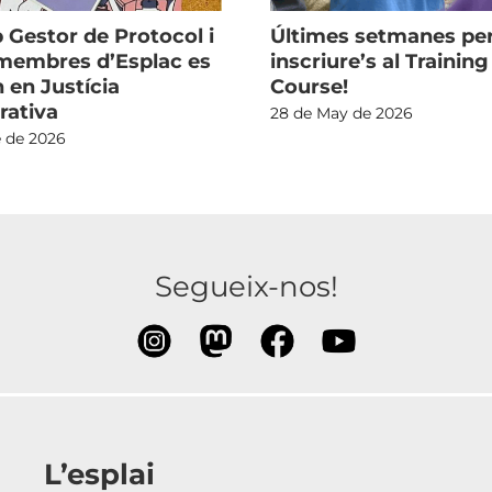
 Gestor de Protocol i
Últimes setmanes pe
 membres d’Esplac es
inscriure’s al Training
 en Justícia
Course!
rativa
28 de May de 2026
e de 2026
Segueix-nos!
L’esplai