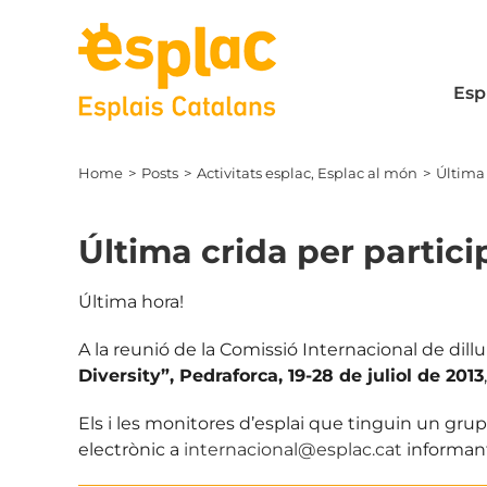
Skip
to
content
Esp
Home
Posts
Activitats esplac
Esplac al món
Última 
Última crida per partic
Última hora!
A la reunió de la Comissió Internacional de dillu
Diversity”, Pedraforca, 19-28 de juliol de 2013
Els i les monitores d’esplai que tinguin un gru
electrònic a
internacional@esplac.cat
informant