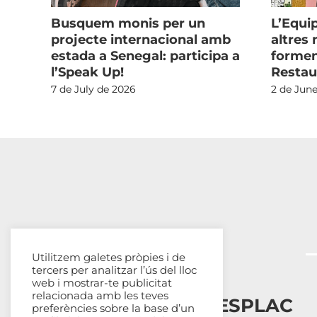
l
Busquem monis per un
L’Equip
nis
projecte internacional amb
altres
estada a Senegal: participa a
formen
l’Speak Up!
Restau
7 de July de 2026
2 de Jun
Utilitzem galetes pròpies i de
tercers per analitzar l’ús del lloc
web i mostrar-te publicitat
relacionada amb les teves
Esplais Catalans, ESPLAC
preferències sobre la base d’un