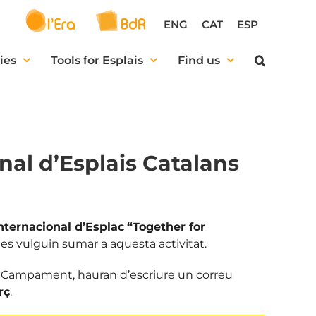
ENG
CAT
ESP
ies
Tools for Esplais
Find us
nal d’Esplais Catalans
ternacional d’Esplac
“Together for
e es vulguin sumar a aquesta activitat.
 al Campament, hauran d’escriure un correu
rç
.