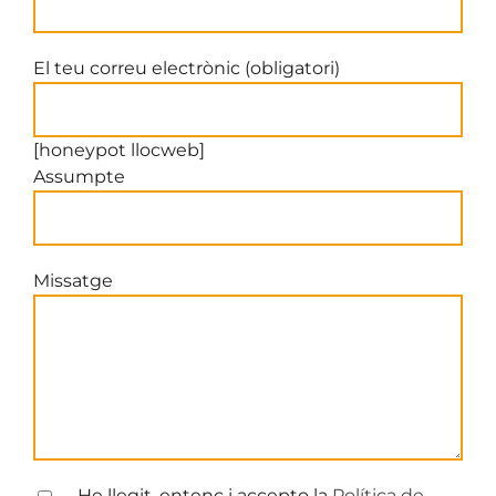
El teu correu electrònic (obligatori)
[honeypot llocweb]
Assumpte
Missatge
He llegit, entenc i accepto la
Política de