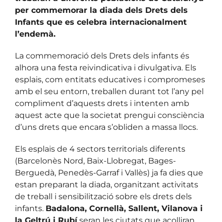
per commemorar la diada dels Drets dels
Infants que es celebra internacionalment
l’endemà.
La commemoració dels Drets dels infants és
alhora una festa reivindicativa i divulgativa. Els
esplais, com entitats educatives i compromeses
amb el seu entorn, treballen durant tot l’any pel
compliment d’aquests drets i intenten amb
aquest acte que la societat prengui consciència
d’uns drets que encara s’obliden a massa llocs.
Els esplais de 4 sectors territorials diferents
(Barcelonès Nord, Baix-Llobregat, Bages-
Berguedà, Penedès-Garraf i Vallès) ja fa dies que
estan preparant la diada, organitzant activitats
de treball i sensibilització sobre els drets dels
infants.
Badalona, Cornellà, Sallent, Vilanova i
la Geltrú i Rubí
seran les ciutats que acolliran