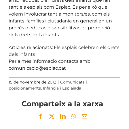
amb l’educació en drets dels infants que fan
tant els esplais com Esplac. És per això que
volem involucrar tant a monitors/es, com els
infants, famílies i ciutadania en general en un
procés d’educació, sensibilització i promoció
dels drets dels infants.
Articles relacionats:
Els esplais celebren els drets
dels infants
Per a més informació contacta amb:
comunicacio@esplac.cat
15 de novembre de 2012
|
Comunicats i
posicionaments
,
Infància i Esplaiada
Comparteix a la xarxa
Facebook
Twitter
LinkedIn
WhatsApp
Email