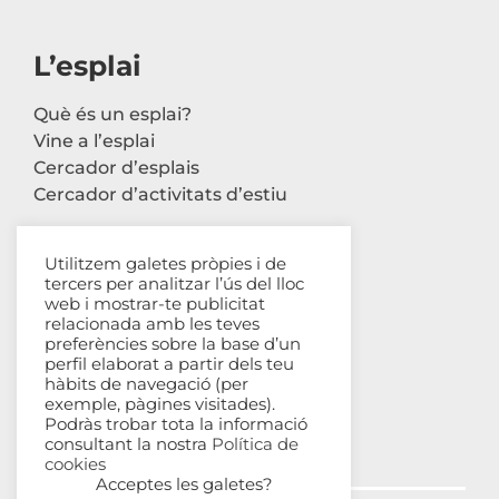
L’esplai
Què és un esplai?
Vine a l’esplai
Cercador d’esplais
Cercador d’activitats d’estiu
Utilitzem galetes pròpies i de
tercers per analitzar l’ús del lloc
Contacte
web i mostrar-te publicitat
relacionada amb les teves
Carrer Avinyó, 44 2n
preferències sobre la base d’un
perfil elaborat a partir dels teu
08002 Barcelona
hàbits de navegació (per
93 302 61 03
exemple, pàgines visitades).
esplac@esplac.cat
Podràs trobar tota la informació
consultant la nostra
Política de
cookies
Acceptes les galetes?