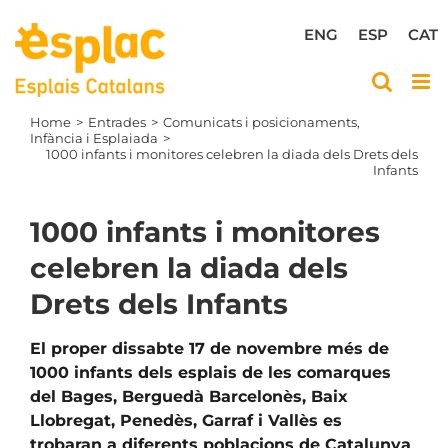
Skip
to
ENG
ESP
CAT
content
Home
Entrades
Comunicats i posicionaments
Infància i Esplaiada
1000 infants i monitores celebren la diada dels Drets dels
Infants
1000 infants i monitores
celebren la diada dels
Drets dels Infants
El proper dissabte 17 de novembre més de
1000 infants dels esplais de les comarques
del Bages, Berguedà Barcelonès, Baix
Llobregat, Penedès, Garraf i Vallès es
trobaran a diferents poblacions de Catalunya