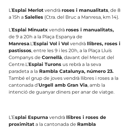
L’
Esplai Merlot
vendrà
roses i manualitats
, de 8
a 15h a
Salelles
(Ctra. del Bruc a Manresa, km 14).
L’
Esplai Minuatx
vendrà
roses i manualitats,
de 9 a 20h a la Plaça Espanya de
Manresa
.L’
Esplai Vol i Vol
vendrà
llibres, roses i
pastissos
, entre les 9 i les 20h, a la Plaça Lluís
Companys de
Cornellà
, davant del Mercat del
Centre.L’
Esplai Turons
us rebrà a la seva
paradeta a la
Rambla Catalunya, número 23.
També el grup de joves vendrà llibres i roses a la
cantonada d’
Urgell amb Gran Via
, amb la
intenció de guanyar diners per anar de viatge.
L’E
splai Espurna
vendrà
llibres i roses de
proximitat
a la cantonada de
Rambla