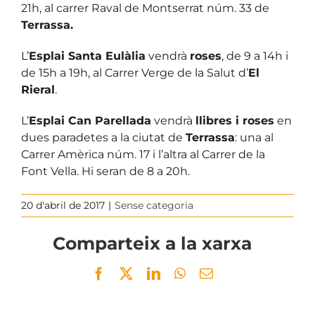
21h, al carrer Raval de Montserrat núm. 33 de
Terrassa.
L’
Esplai Santa Eulàlia
vendrà
roses
, de 9 a 14h i
de 15h a 19h, al Carrer Verge de la Salut d’
El
Rieral
.
L’
Esplai Can Parellada
vendrà
llibres i roses
en
dues paradetes a la ciutat de
Terrassa
: una al
Carrer Amèrica núm. 17 i l’altra al Carrer de la
Font Vella. Hi seran de 8 a 20h.
20 d'abril de 2017
|
Sense categoria
Comparteix a la xarxa
Facebook
Twitter
LinkedIn
WhatsApp
Email