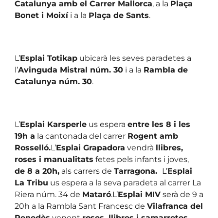
Catalunya amb el Carrer Mallorca
, a la
Plaça
Bonet i Moixí
i a la
Plaça de Sants
.
L’
Esplai Totikap
ubicarà les seves paradetes a
l’
Avinguda Mistral núm. 30
i a la
Rambla de
Catalunya núm. 30
.
L’
Esplai Karsperle
us espera
entre les 8 i les
19h a
la cantonada del carrer
Rogent amb
Rosselló.
L’
Esplai Grapadora
vendrà
llibres,
roses i manualitats
fetes pels infants i joves,
de 8 a 20h,
als carrers de
Tarragona.
L’
Esplai
La Tribu
us espera a la seva paradeta al carrer La
Riera núm. 34 de
Mataró
.L’
Esplai MIV
serà de 9 a
20h a la Rambla Sant Francesc de
Vilafranca del
Penedès
venent
roses, llibres i samarretes
.