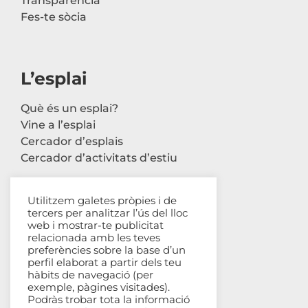
Transparència
Fes-te sòcia
L’esplai
Què és un esplai?
Vine a l’esplai
Cercador d’esplais
Cercador d’activitats d’estiu
Utilitzem galetes pròpies i de
tercers per analitzar l’ús del lloc
Contacte
web i mostrar-te publicitat
relacionada amb les teves
Carrer Avinyó, 44 2n
preferències sobre la base d’un
perfil elaborat a partir dels teu
08002 Barcelona
hàbits de navegació (per
93 302 61 03
exemple, pàgines visitades).
esplac@esplac.cat
Podràs trobar tota la informació