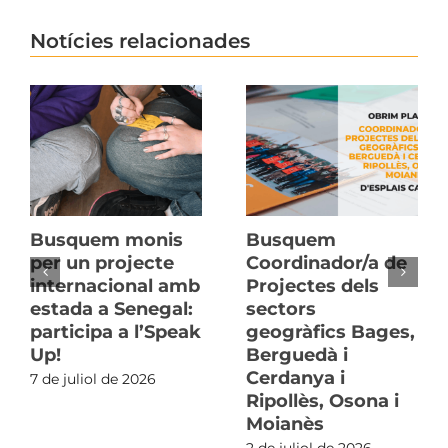
Notícies relacionades
Busquem monis
Busquem
per un projecte
Coordinador/a de
internacional amb
Projectes dels
estada a Senegal:
sectors
participa a l’Speak
geogràfics Bages,
Up!
Berguedà i
Cerdanya i
7 de juliol de 2026
Ripollès, Osona i
Moianès