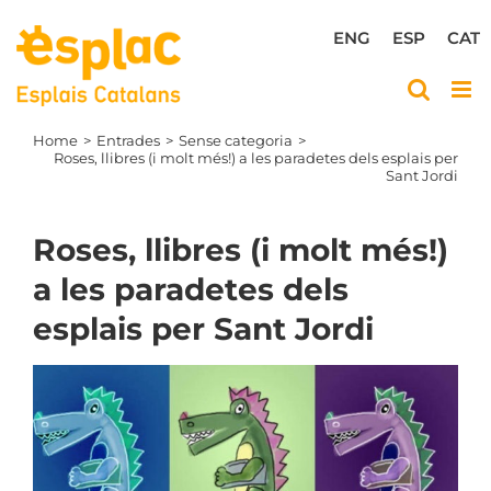
Skip
to
ENG
ESP
CAT
content
Home
Entrades
Sense categoria
Roses, llibres (i molt més!) a les paradetes dels esplais per
Sant Jordi
Roses, llibres (i molt més!)
a les paradetes dels
esplais per Sant Jordi
View
Larger
Image