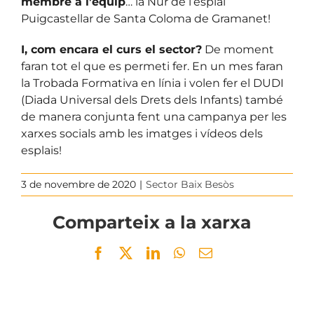
membre a l’equip
… la Nur de l’esplai
Puigcastellar de Santa Coloma de Gramanet!
I, com encara el curs el sector?
De moment
faran tot el que es permeti fer. En un mes faran
la Trobada Formativa en línia i volen fer el DUDI
(Diada Universal dels Drets dels Infants) també
de manera conjunta fent una campanya per les
xarxes socials amb les imatges i vídeos dels
esplais!
3 de novembre de 2020
|
Sector Baix Besòs
Comparteix a la xarxa
Facebook
Twitter
LinkedIn
WhatsApp
Email