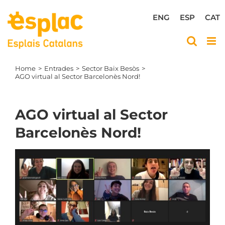
Skip
to
ENG
ESP
CAT
content
Home
Entrades
Sector Baix Besòs
AGO virtual al Sector Barcelonès Nord!
AGO virtual al Sector
Barcelonès Nord!
View
Larger
Image