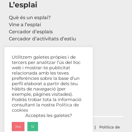
L’esplai
Què és un esplai?
Vine a l’esplai
Cercador d’esplais
Cercador d’activitats d’estiu
Utilitzem galetes pròpies i de
tercers per analitzar l’ús del lloc
Contacte
web i mostrar-te publicitat
relacionada amb les teves
Carrer Avinyó, 44 2n
preferències sobre la base d’un
perfil elaborat a partir dels teu
08002 Barcelona
hàbits de navegació (per
93 302 61 03
exemple, pàgines visitades).
esplac@esplac.cat
Podràs trobar tota la informació
consultant la nostra
Política de
cookies
Acceptes les galetes?
No
Sí
© ESPLAC Copyright
2026 |
Avís Legal
|
Política de