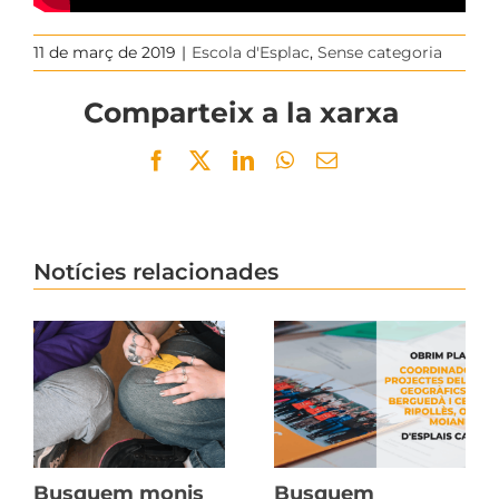
11 de març de 2019
|
Escola d'Esplac
,
Sense categoria
Comparteix a la xarxa
Facebook
Twitter
LinkedIn
WhatsApp
Email
Notícies relacionades
Busquem monis
Busquem