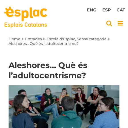
Skip
to
ENG
ESP
CAT
content
Home
Entrades
Escola d'Esplac
Sense categoria
Aleshores… Què és l’adultocentrisme?
Aleshores… Què és
l’adultocentrisme?
View
Larger
Image