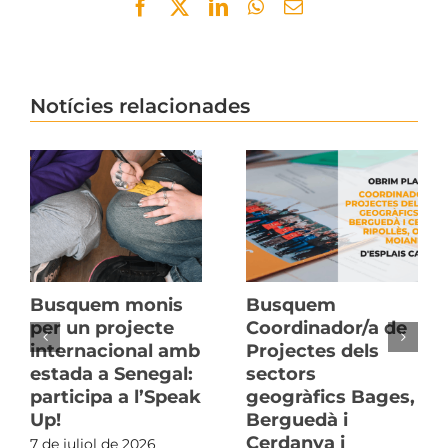
Facebook
Twitter
LinkedIn
WhatsApp
Email
Notícies relacionades
Busquem monis
Busquem
per un projecte
Coordinador/a de
internacional amb
Projectes dels
estada a Senegal:
sectors
participa a l’Speak
geogràfics Bages,
Up!
Berguedà i
Cerdanya i
7 de juliol de 2026