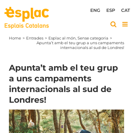
Skip
to
ENG
ESP
CAT
content
Home
Entrades
Esplac al món
Sense categoria
Apunta’t amb el teu grup a uns campaments
internacionals al sud de Londres!
Apunta’t amb el teu grup
a uns campaments
internacionals al sud de
Londres!
View
Larger
Image