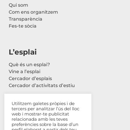
Qui som
Com ens organitzem
Transparència
Fes-te sòcia
L’esplai
Què és un esplai?
Vine a l’esplai
Cercador d’esplais
Cercador d’activitats d’estiu
Utilitzem galetes pròpies i de
tercers per analitzar l’ús del lloc
Contacte
web i mostrar-te publicitat
relacionada amb les teves
Carrer Avinyó, 44 2n
preferències sobre la base d’un
perfil elaborat a partir dels teu