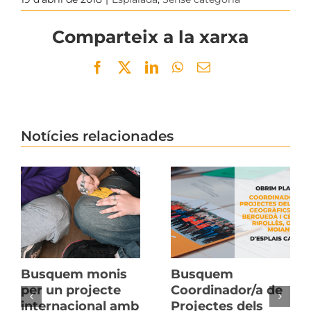
Comparteix a la xarxa
Facebook
Twitter
LinkedIn
WhatsApp
Email
Notícies relacionades
Busquem monis
Busquem
per un projecte
Coordinador/a de
internacional amb
Projectes dels