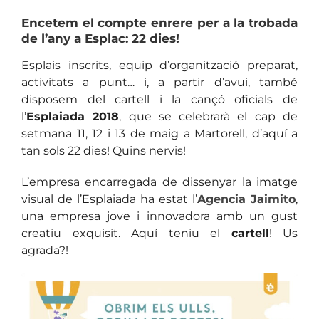
Encetem el compte enrere per a la trobada
de l’any a Esplac: 22 dies!
Esplais inscrits, equip d’organització preparat,
activitats a punt… i, a partir d’avui, també
disposem del cartell i la cançó oficials de
l’
Esplaiada 2018
, que se celebrarà el cap de
setmana 11, 12 i 13 de maig a Martorell, d’aquí a
tan sols 22 dies! Quins nervis!
L’empresa encarregada de dissenyar la imatge
visual de l’Esplaiada ha estat l’
Agencia Jaimito
,
una empresa jove i innovadora amb un gust
creatiu exquisit. Aquí teniu el
cartell
! Us
agrada?!