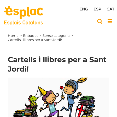
Skip
to
ENG
ESP
CAT
content
Home
Entrades
Sense categoria
Cartells i llibres per a Sant Jordi!
Cartells i llibres per a Sant
Jordi!
View
Larger
Image