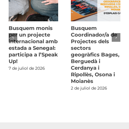
Busquem monis
Busquem
per un projecte
Coordinador/a de
internacional amb
Projectes dels
estada a Senegal:
sectors
participa a l’Speak
geogràfics Bages,
Up!
Berguedà i
Cerdanya i
7 de juliol de 2026
Ripollès, Osona i
Moianès
2 de juliol de 2026