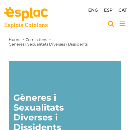
Skip
to
ENG
ESP
CAT
content
Home
Comissions
Gèneres i Sexualitats Diverses i Dissidents
Gèneres
i
i
Sexualitats
Diverses
i
i
Dissidents