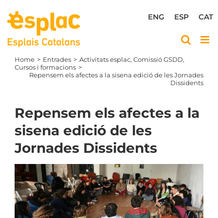
Skip
to
ENG
ESP
CAT
content
Home
Entrades
Activitats esplac
Comissió GSDD
Cursos i formacions
Repensem els afectes a la sisena edició de les Jornades
Dissidents
Repensem els afectes a la
sisena edició de les
Jornades Dissidents
View
Larger
Image