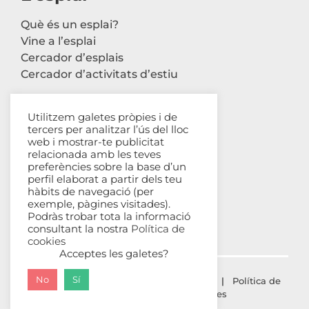
Què és un esplai?
Vine a l’esplai
Cercador d’esplais
Cercador d’activitats d’estiu
Utilitzem galetes pròpies i de
tercers per analitzar l’ús del lloc
Contacte
web i mostrar-te publicitat
relacionada amb les teves
Carrer Avinyó, 44 2n
preferències sobre la base d’un
perfil elaborat a partir dels teu
08002 Barcelona
hàbits de navegació (per
93 302 61 03
exemple, pàgines visitades).
esplac@esplac.cat
Podràs trobar tota la informació
consultant la nostra
Política de
cookies
Acceptes les galetes?
No
Sí
© ESPLAC Copyright
2026 |
Avís Legal
|
Política de
privacitat
|
Política de cookies