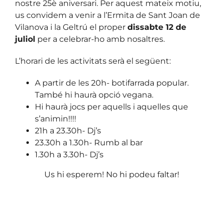
nostre 25è aniversari. Per aquest mateix motiu,
us convidem a venir a l’Ermita de Sant Joan de
Vilanova i la Geltrú el proper
dissabte 12 de
juliol
per a celebrar-ho amb nosaltres.
L’horari de les activitats serà el següent:
A partir de les 20h- botifarrada popular.
També hi haurà opció vegana.
Hi haurà jocs per aquells i aquelles que
s’animin!!!!
21h a 23.30h- Dj’s
23.30h a 1.30h- Rumb al bar
1.30h a 3.30h- Dj’s
Us hi esperem! No hi podeu faltar!