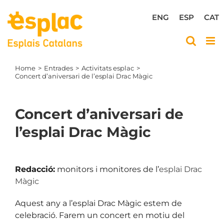
Skip
to
ENG
ESP
CAT
content
Home
Entrades
Activitats esplac
Concert d’aniversari de l’esplai Drac Màgic
Concert d’aniversari de
l’esplai Drac Màgic
View
Larger
Redacció:
monitors i monitores de l’
esplai Drac
Image
Màgic
Aquest any a l’esplai Drac Màgic estem de
celebració. Farem un concert en motiu del