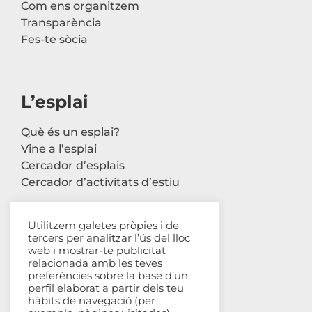
Com ens organitzem
Transparència
Fes-te sòcia
L’esplai
Què és un esplai?
Vine a l’esplai
Cercador d’esplais
Cercador d’activitats d’estiu
Utilitzem galetes pròpies i de
tercers per analitzar l’ús del lloc
Contacte
web i mostrar-te publicitat
relacionada amb les teves
Carrer Avinyó, 44 2n
preferències sobre la base d’un
perfil elaborat a partir dels teu
08002 Barcelona
hàbits de navegació (per
93 302 61 03