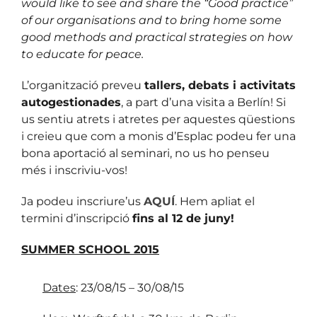
would like to see and share the “Good practice”
of our organisations and to bring home some
good methods and practical strategies on how
to educate for peace.
L’organització preveu
tallers, debats i activitats
autogestionades
, a part d’una visita a Berlín! Si
us sentiu atrets i atretes per aquestes qüestions
i creieu que com a monis d’Esplac podeu fer una
bona aportació al seminari, no us ho penseu
més i inscriviu-vos!
Ja podeu inscriure’us
AQUÍ
. Hem apliat el
termini d’inscripció
fins al 12 de juny!
SUMMER SCHOOL 2015
Dates
: 23/08/15 – 30/08/15