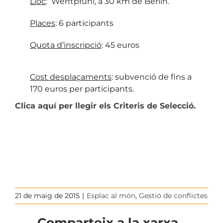
Lloc
: Werftpfuhl, a 30 km de Berlin.
Places
: 6 participants
Quota d’inscripció
: 45 euros
Cost desplaçaments
: subvenció de fins a
170 euros per participants.
Clica aquí per llegir els Criteris de Selecció.
21 de maig de 2015
|
Esplac al món
,
Gestió de conflictes
Comparteix a la xarxa