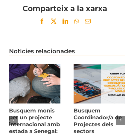
Comparteix a la xarxa
Facebook
Twitter
LinkedIn
WhatsApp
Email
Notícies relacionades
Busquem monis
Busquem
per un projecte
Coordinador/a de
internacional amb
Projectes dels
estada a Senegal:
sectors