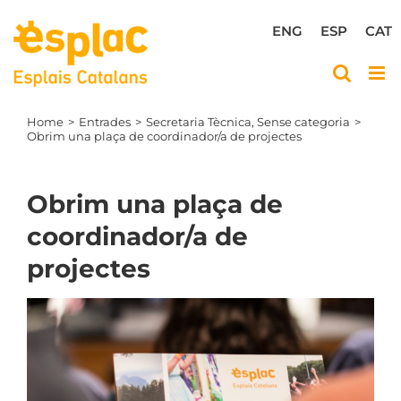
Skip
to
ENG
ESP
CAT
content
Home
Entrades
Secretaria Tècnica
Sense categoria
Obrim una plaça de coordinador/a de projectes
Obrim una plaça de
coordinador/a de
projectes
View
Larger
Image