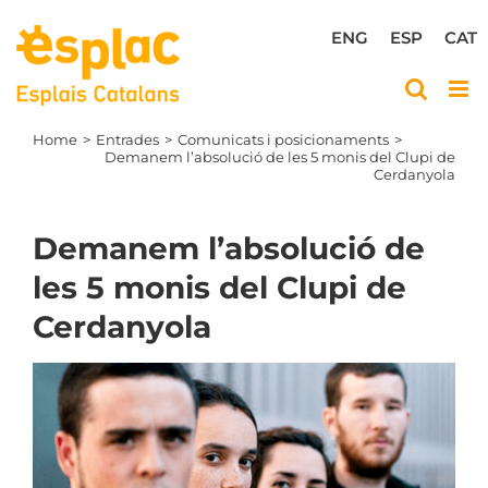
Skip
to
ENG
ESP
CAT
content
Home
Entrades
Comunicats i posicionaments
Demanem l’absolució de les 5 monis del Clupi de
Cerdanyola
Demanem l’absolució de
les 5 monis del Clupi de
Cerdanyola
View
Larger
Image