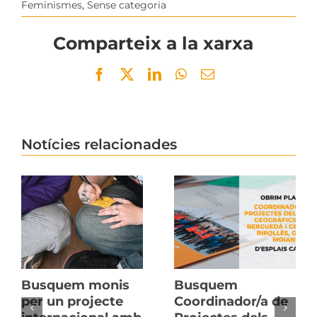
Feminismes
,
Sense categoria
Comparteix a la xarxa
Facebook
Twitter
LinkedIn
WhatsApp
Email
Notícies relacionades
Busquem monis
Busquem
per un projecte
Coordinador/a de