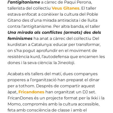
l’antigitanisme
a càrrec de Paqui Perona,
tallerista del col·lectiu
Veus Gitanes
. El taller
estava enfocat a conèixer la cultura del Poble
Gitano des d’una mirada antiracista i de lluita
contra l’antigitanisme. Per altra banda, el taller
Una mirada als conflictes (armats) des dels
feminismes
ha anat a càrrec del col·lectiu Del
kurdistan a Catalunya: educar per transformar,
on s’ha pogut aprofundir en el moviment de
resistència kurd, l’autodefensa que encarnen les
dones i la seva ciència: la Jineoloji.
Acabats els tallers del matí, dues companyes
properes a l’organització han preparat el dinar
per a tothom. Després de compartir aquest
àpat,
Fricandones
han organitzat un DJ set.
FricanDones és un projecte format per la Ikki i la
Momo, compromès amb la cultura accessible,
feta amb consciència de classe i amb el