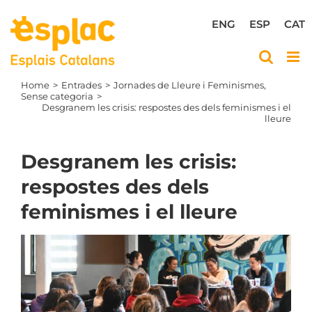
Skip
to
ENG
ESP
CAT
content
Home
Entrades
Jornades de Lleure i Feminismes
Sense categoria
Desgranem les crisis: respostes des dels feminismes i el
lleure
Desgranem les crisis:
respostes des dels
feminismes i el lleure
View
Larger
Image