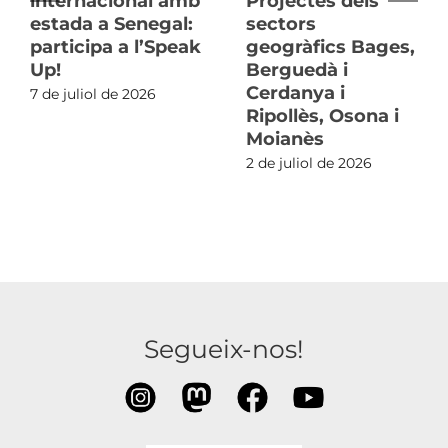
internacional amb
Projectes dels
estada a Senegal:
sectors
participa a l’Speak
geogràfics Bages,
Up!
Berguedà i
Cerdanya i
7 de juliol de 2026
Ripollès, Osona i
Moianès
2 de juliol de 2026
Segueix-nos!