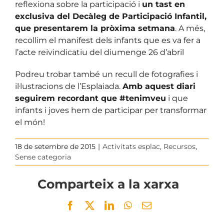
reflexiona sobre la participació i
un tast en
exclusiva del Decàleg de Participació Infantil,
que presentarem la pròxima setmana
. A més,
recollim el manifest dels infants que es va fer a
l’acte reivindicatiu del diumenge 26 d’abril
Podreu trobar també un recull de fotografies i
il·lustracions de l’Esplaiada.
Amb aquest diari
seguirem recordant que #tenimveu
i que
infants i joves hem de participar per transformar
el món!
18 de setembre de 2015
|
Activitats esplac
,
Recursos
,
Sense categoria
Comparteix a la xarxa
Facebook
Twitter
LinkedIn
WhatsApp
Email