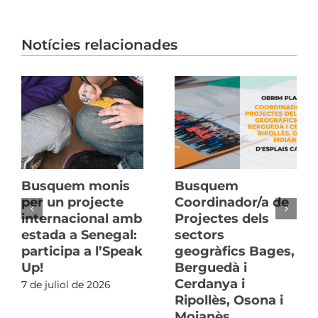
Notícies relacionades
Busquem monis
Busquem
per un projecte
Coordinador/a de
internacional amb
Projectes dels
estada a Senegal:
sectors
participa a l’Speak
geogràfics Bages,
Up!
Berguedà i
Cerdanya i
7 de juliol de 2026
Ripollès, Osona i
Moianès