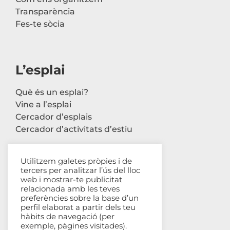
Transparència
Fes-te sòcia
L’esplai
Què és un esplai?
Vine a l’esplai
Cercador d’esplais
Cercador d’activitats d’estiu
Utilitzem galetes pròpies i de
tercers per analitzar l’ús del lloc
Contacte
web i mostrar-te publicitat
relacionada amb les teves
Carrer Avinyó, 44 2n
preferències sobre la base d’un
perfil elaborat a partir dels teu
08002 Barcelona
hàbits de navegació (per
93 302 61 03
exemple, pàgines visitades).