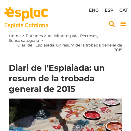
Skip
to
ENG
ESP
CAT
content
Home
Entrades
Activitats esplac
Recursos
Sense categoria
Diari de l’Esplaiada: un resum de la trobada general de
2015
Diari de l’Esplaiada: un
resum de la trobada
general de 2015
View
Larger
Image