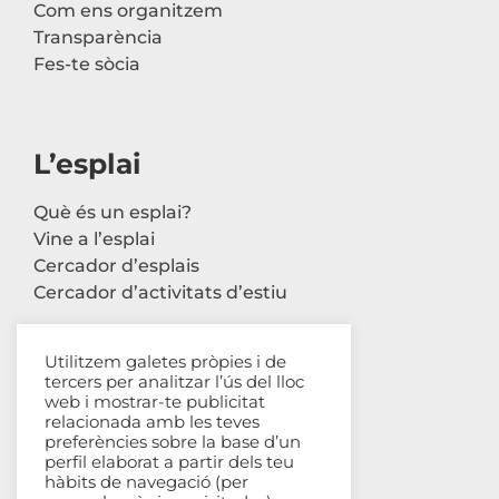
Com ens organitzem
Transparència
Fes-te sòcia
L’esplai
Què és un esplai?
Vine a l’esplai
Cercador d’esplais
Cercador d’activitats d’estiu
Utilitzem galetes pròpies i de
tercers per analitzar l’ús del lloc
Contacte
web i mostrar-te publicitat
relacionada amb les teves
Carrer Avinyó, 44 2n
preferències sobre la base d’un
perfil elaborat a partir dels teu
08002 Barcelona
hàbits de navegació (per
93 302 61 03