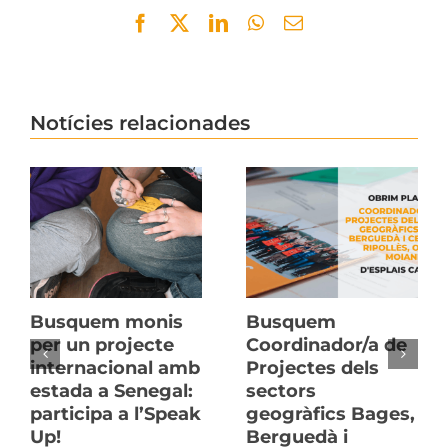
Facebook
Twitter
LinkedIn
WhatsApp
Email
Notícies relacionades
Busquem monis
Busquem
per un projecte
Coordinador/a de
internacional amb
Projectes dels
estada a Senegal:
sectors
participa a l’Speak
geogràfics Bages,
Up!
Berguedà i