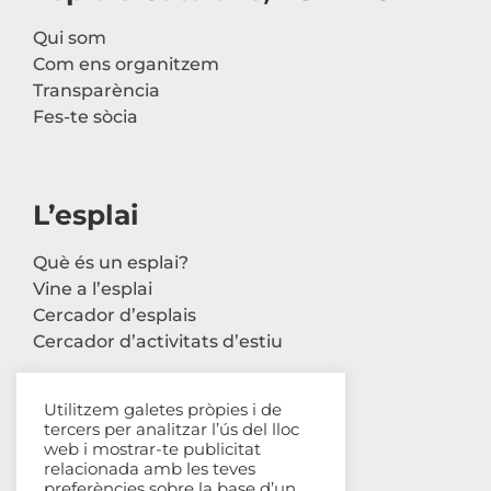
Qui som
Com ens organitzem
Transparència
Fes-te sòcia
L’esplai
Què és un esplai?
Vine a l’esplai
Cercador d’esplais
Cercador d’activitats d’estiu
Utilitzem galetes pròpies i de
tercers per analitzar l’ús del lloc
Contacte
web i mostrar-te publicitat
relacionada amb les teves
Carrer Avinyó, 44 2n
preferències sobre la base d’un