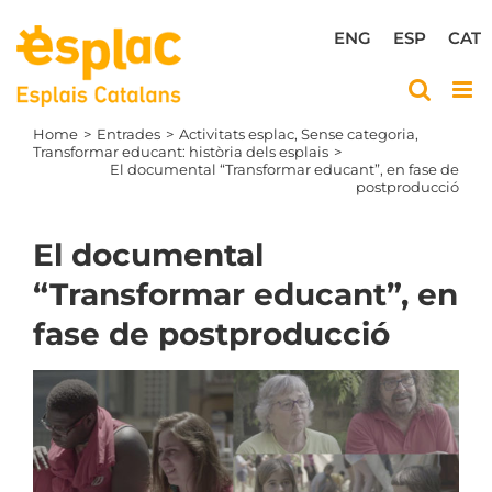
Skip
to
ENG
ESP
CAT
content
Home
Entrades
Activitats esplac
Sense categoria
Transformar educant: història dels esplais
El documental “Transformar educant”, en fase de
postproducció
El documental
“Transformar educant”, en
fase de postproducció
View
Larger
Image