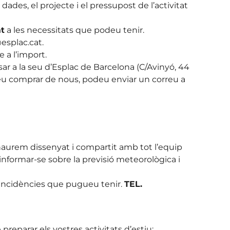
dades, el projecte i el pressupost de l’activitat
t
a les necessitats que podeu tenir.
@esplac.cat.
a l’import.
ar a la seu d’Esplac de Barcelona (C/Avinyó, 44
lgueu comprar de nous, podeu enviar un correu a
 haurem dissenyat i compartit amb tot l’equip
nformar-se sobre la previsió meteorològica i
s incidències que pugueu tenir.
TEL.
eparar els vostres activitats d’estiu: