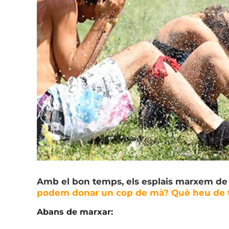
Amb el bon temps, els esplais marxem de 
podem donar un cop de mà? Què heu de 
Abans de marxar: