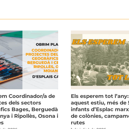
m Coordinador/a de
Els esperem tot l’any:
tes dels sectors
aquest estiu, més de 
fics Bages, Berguedà
infants d’Esplac mar
nya i Ripollès, Osona i
de colònies, campame
ès
rutes