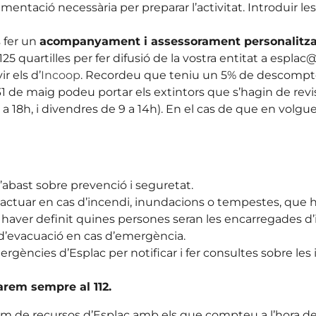
entació necessària per preparar l’activitat. Introduir les 
 fer un
acompanyament i assessorament personalitza
i 125 quartilles per fer difusió de la vostra entitat a esplac
ir els d’
Incoop
. Recordeu que teniu un 5% de descompte 
31 de maig podeu portar els extintors que s’hagin de revis
e 15 a 18h, i divendres de 9 a 14h). En el cas de que en vo
’abast sobre prevenció i seguretat.
er actuar en cas d’incendi, inundacions o tempestes, que
aver definit quines persones seran les encarregades d’i
a d’evacuació en cas d’emergència.
mergències d’Esplac per notificar i fer consultes sobre le
rem sempre al 112.
m de recursos d’Esplac amb els que compteu a l’hora de pr