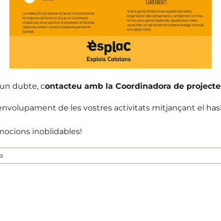
gun dubte, c
ontacteu amb la Coordinadora de projectes
envolupament de les vostres activitats mitjançant el ha
mocions inoblidables!
a