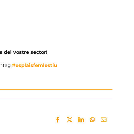
 del vostre sector!
shtag
#esplaisfemlestiu
Facebook
Twitter
LinkedIn
WhatsApp
Email