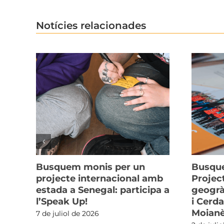
Notícies relacionades
Busquem monis per un
Busque
ans
projecte internacional amb
Projec
estada a Senegal: participa a
geogrà
n
l’Speak Up!
i Cerda
ia
Moian
7 de juliol de 2026