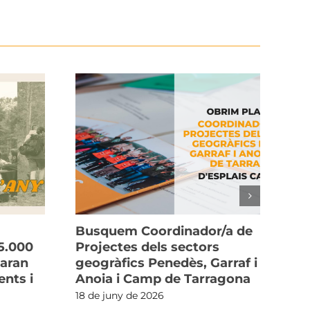
Busquem Coordinador/a de
La
5.000
Projectes dels sectors
cu
xaran
geogràfics Penedès, Garraf i
i l
nts i
Anoia i Camp de Tarragona
3 d
18 de juny de 2026