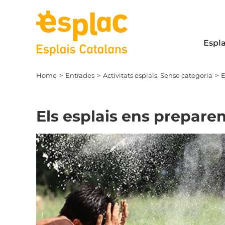
Skip
to
content
Espla
Home
Entrades
Activitats esplais
Sense categoria
E
Els esplais ens preparem
View
Larger
Image