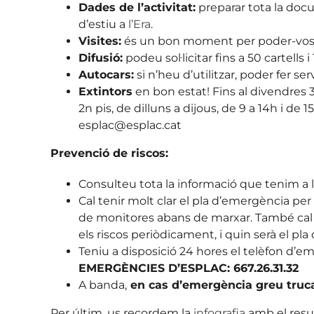
Dades de l’activitat:
preparar tota la docum
d’estiu a
l’Era
.
Visites:
és un bon moment per poder-vos
Difusió:
podeu sol·licitar fins a 50 cartells 
Autocars:
si n’heu d’utilitzar, poder fer serv
Extintors
en bon estat! Fins al divendres 
2n pis, de dilluns a dijous, de 9 a 14h i d
esplac@esplac.cat
Prevenció de riscos:
Consulteu tota la informació que tenim a l
Cal tenir molt clar el pla d’emergència p
de monitores abans de marxar. També cal h
els riscos periòdicament, i quin serà el pl
Teniu a disposició 24 hores el telèfon d’e
EMERGÈNCIES D’ESPLAC: 667.26.31.32
A banda,
en cas d’emergència greu truca
Per últim, us recordem la
infografia
amb el resu