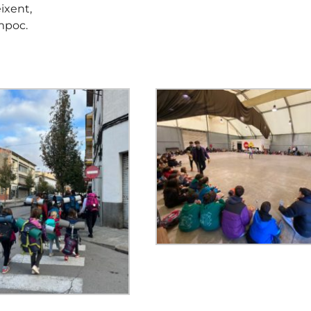
eixent,
mpoc.