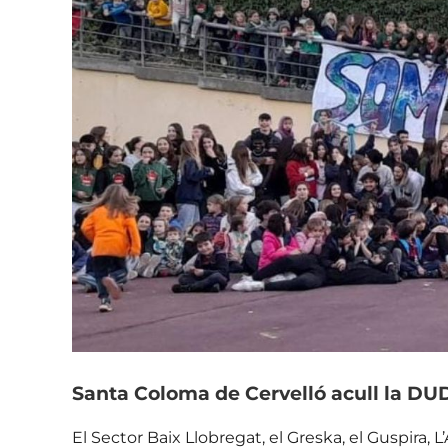
Santa Coloma de Cervelló acull la DUD
El Sector Baix Llobregat, el Greska, el Guspira, L