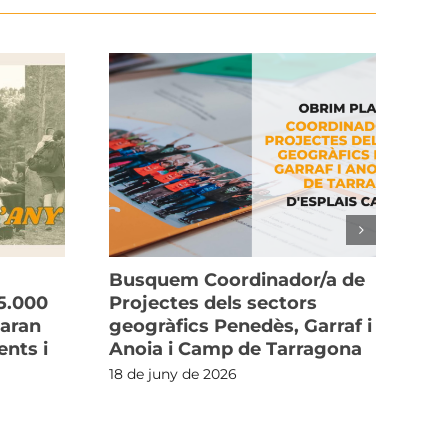
Busquem Coordinador/a de
La
5.000
Projectes dels sectors
cu
xaran
geogràfics Penedès, Garraf i
i l
nts i
Anoia i Camp de Tarragona
3 d
18 de juny de 2026