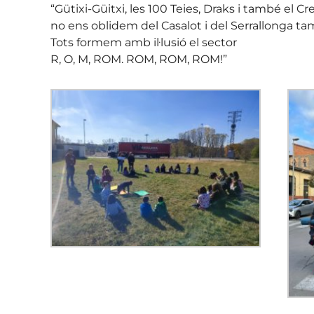
“Gütixi-Güitxi, les 100 Teies, Draks i també el Cr
no ens oblidem del Casalot i del Serrallonga ta
Tots formem amb il·lusió el sector
R, O, M, ROM. ROM, ROM, ROM!”