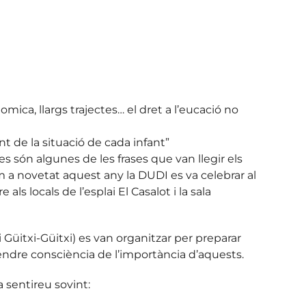
mica, llargs trajectes… el dret a l’eucació no
t de la situació de cada infant”
 són algunes de les frases que van llegir els
 a novetat aquest any la DUDI es va celebrar al
ls locals de l’esplai El Casalot i la sala
i Güitxi-Güitxi) es van organitzar per preparar
 prendre consciència de l’importància d’aquests.
 sentireu sovint: