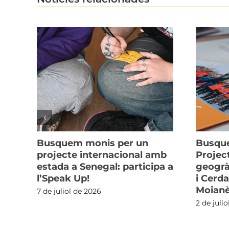
Busquem monis per un
Busque
ans
projecte internacional amb
Projec
estada a Senegal: participa a
geogrà
n
l’Speak Up!
i Cerda
ia
Moian
7 de juliol de 2026
2 de juli