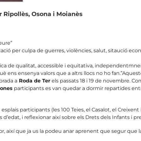
r Ripollès, Osona i Moianès
eure”
ió per culpa de guerres, violències, salut, sitaució econo
ica de qualitat, accessible i equitativa, independentmnen
 ens ensenya valors que a altrs llocs no ho fan.”Aquestes
ebrada a
Roda de Ter
els passats 18 i 19 de novembre. Com
sones
participants es van quedar a dormir repartides entre a
splais participants (les 100 Teies, el Casalot, el Creixent 
s d’edat, i reflexionar així sobre els Drets dels Infants i
or, així que ja us la podeu anar aprenent que segur que la