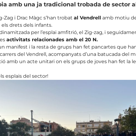
oia amb una ja tradicional trobada de sector a
g-Zag i Drac Màgc s’han trobat
al Vendrell
amb motiu de 
els drets dels infants.
mitzada per l’esplai amfitrió, el Zig-zag, i seguidament
ses
activitats relacionades amb el 20 N.
n manifest i la resta de grups han fet pancartes que han po
carrers del Vendrell, acompanyats d’una batucada del mu
tació amb un acte unitari on els grups de joves han fet la
ls esplais del sector!