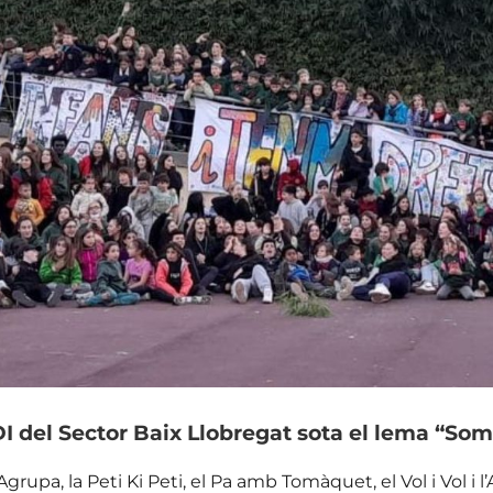
I del Sector Baix Llobregat sota el lema “Som
’Agrupa, la Peti Ki Peti, el Pa amb Tomàquet, el Vol i Vol i