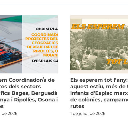
m Coordinador/a de
Els esperem tot l’any:
tes dels sectors
aquest estiu, més de 
fics Bages, Berguedà
infants d’Esplac mar
nya i Ripollès, Osona i
de colònies, campame
ès
rutes
ol de 2026
1 de juliol de 2026