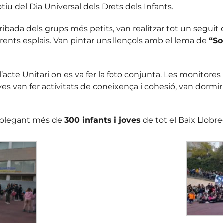
iu del Dia Universal dels Drets dels Infants.
bada dels grups més petits, van realitzar tot un seguit d’a
rents esplais. Van pintar uns llençols amb el lema de
“So
c l’acte Unitari on es va fer la foto conjunta. Les monitor
ves van fer activitats de coneixença i cohesió, van dormi
rreplegant més de
300 infants i joves
de tot el Baix Llobre