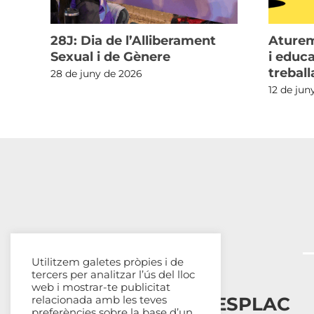
r a
28J: Dia de l’Alliberament
Aturem
a
Sexual i de Gènere
i educ
trebal
28 de juny de 2026
12 de jun
Utilitzem galetes pròpies i de
tercers per analitzar l’ús del lloc
web i mostrar-te publicitat
Esplais Catalans, ESPLAC
relacionada amb les teves
preferències sobre la base d’un