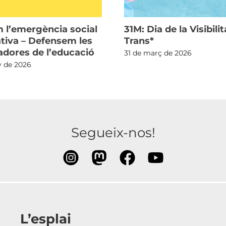
 l’emergència social
31M: Dia de la Visibilit
ativa – Defensem les
Trans*
ladores de l’educació
31 de març de 2026
y de 2026
Segueix-nos!
L’esplai