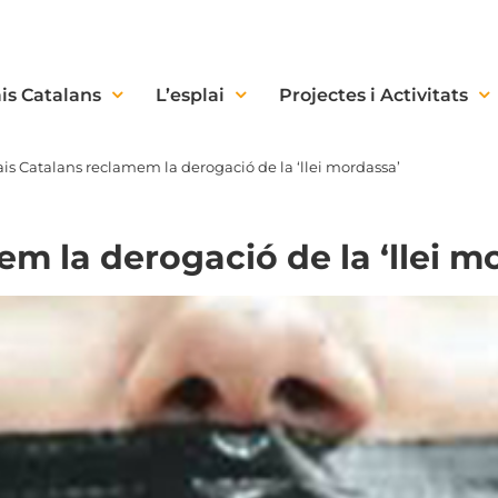
is Catalans
L’esplai
Projectes i Activitats
ais Catalans reclamem la derogació de la ‘llei mordassa’
em la derogació de la ‘llei m