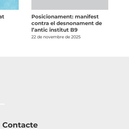
at
Posicionament: manifest
Po
contra el desnonament de
la
l’antic institut B9
21 
22 de novembre de 2025
Contacte