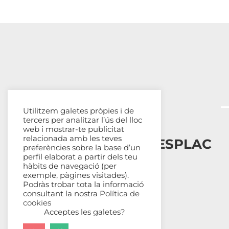
Utilitzem galetes pròpies i de
tercers per analitzar l’ús del lloc
web i mostrar-te publicitat
relacionada amb les teves
Esplais Catalans, ESPLAC
preferències sobre la base d’un
perfil elaborat a partir dels teu
hàbits de navegació (per
Qui som
exemple, pàgines visitades).
Com ens organitzem
Podràs trobar tota la informació
Transparència
consultant la nostra
Política de
cookies
Fes-te sòcia
Acceptes les galetes?