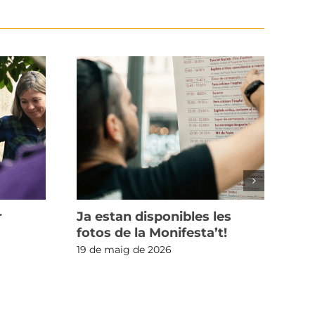
r
Ja estan disponibles les
Mé
fotos de la Monifesta’t!
mo
rei
19 de maig de 2026
crí
un
10 