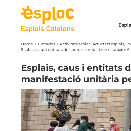
Skip
to
content
Espla
Home
Entrades
Activitats esplac
Activitats esplais
Loc
Esplais, caus i entitats de lleure es mobilitzen el pròxim
Esplais, caus i entitats
manifestació unitària p
View
Larger
Image