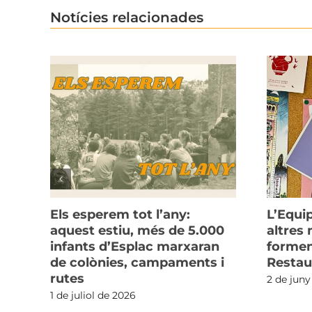
Notícies relacionades
r
Els esperem tot l’any:
L’Equip
aquest estiu, més de 5.000
altres
infants d’Esplac marxaran
formen
de colònies, campaments i
Restau
rutes
2 de juny
1 de juliol de 2026