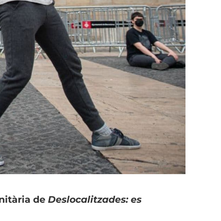
unitària de
Deslocalitzades: es