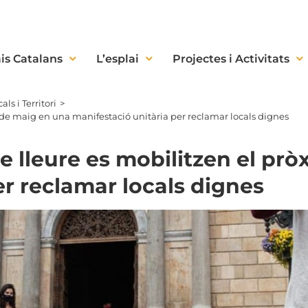
is Catalans
L’esplai
Projectes i Activitats
als i Territori
 6 de maig en una manifestació unitària per reclamar locals dignes
 de lleure es mobilitzen el p
er reclamar locals dignes