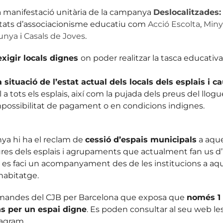
a manifestació unitària de la campanya
Deslocalitzades:
titats d’associacionisme educatiu com
Acció Escolta
,
Miny
lunya
i
Casals de Joves
.
exigir locals dignes
on poder realitzar la tasca educativa 
a situació de l’estat actual dels locals dels esplais i c
 a tots els esplais, així com la pujada dels preus del llogu
mpossibilitat de pagament o en condicions indignes.
ya hi ha el reclam de
cessió d’espais municipals
a aque
uctures dels esplais i agrupaments que actualment fan us d
i es faci un acompanyament des de les institucions a aque
’habitatge.
emandes del CJB per Barcelona que exposa que
només 1 
ns per un espai digne
. Es poden consultar al seu web le
tagram.