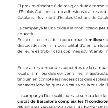
El pròxim dissabte 6 de maig es durà a terme l
d’Esplais Catalans i amb adhesions d’altres en
Catalans
,
Moviment d’Esplais Cristians de Cata
La campanya fa una crida a la mobilització
per 
educatiu.
Entre els reclams de la concentració,
millorar l
destacades són la impossibilitat d’oferir un local
de lleure es trobin cada cop més sovint amb i
Entre altres demandes concretes de la campan
local o la millora dels convenis i les infraestr
tinguin en compte les necessitats dels esplais 
per raons ideològiques o a causa de la crisi de l
La campanya Deslocalitzades se suma a les d
ciutat de Barcelona compleix les 11 condicio
difusió a les xarxes socials del CJB: Twitter i Ins