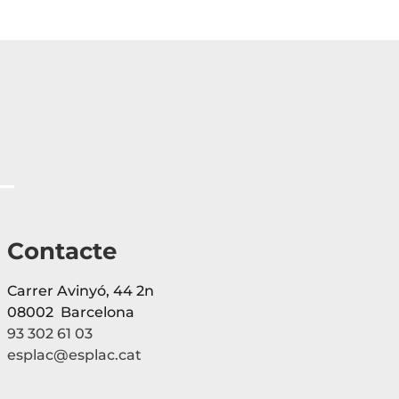
Contacte
Carrer Avinyó, 44 2n
08002 Barcelona
93 302 61 03
esplac@esplac.cat