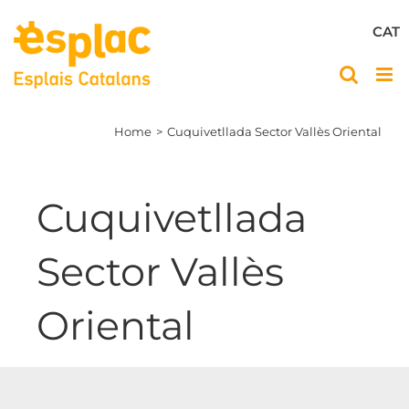
Skip
to
CAT
content
Home
Cuquivetllada Sector Vallès Oriental
Cuquivetllada
Sector Vallès
Oriental