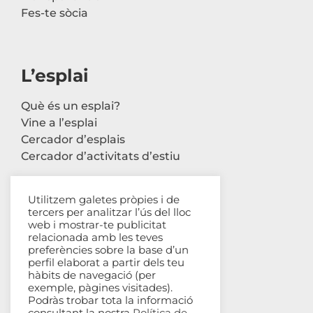
Fes-te sòcia
L’esplai
Què és un esplai?
Vine a l’esplai
Cercador d’esplais
Cercador d’activitats d’estiu
Utilitzem galetes pròpies i de
tercers per analitzar l’ús del lloc
Contacte
web i mostrar-te publicitat
relacionada amb les teves
Carrer Avinyó, 44 2n
preferències sobre la base d’un
perfil elaborat a partir dels teu
08002 Barcelona
hàbits de navegació (per
93 302 61 03
exemple, pàgines visitades).
esplac@esplac.cat
Podràs trobar tota la informació