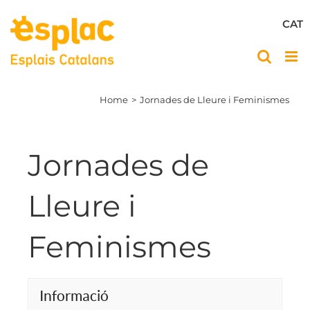
Skip
to
CAT
content
Home
Jornades de Lleure i Feminismes
Jornades de
Lleure i
Feminismes
Informació