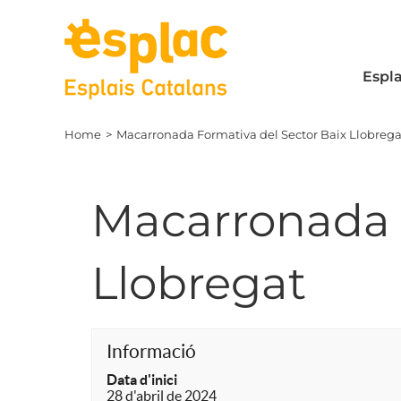
Skip
to
content
Espla
Home
Macarronada Formativa del Sector Baix Llobrega
Macarronada F
Llobregat
Informació
Data d'inici
28 d'abril de 2024