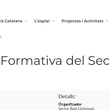
is Catalans
L’esplai
Projectes i Activitats
t
ormativa del Sec
Detalls:
Organitzador
Sector Baix Llobregat