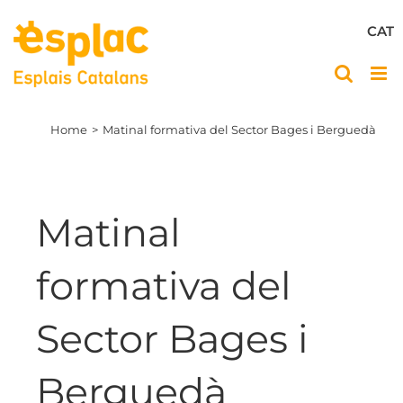
Skip
to
CAT
content
Home
Matinal formativa del Sector Bages i Berguedà
Matinal
formativa del
Sector Bages i
Berguedà