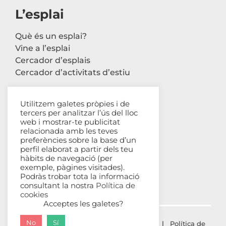
L’esplai
Què és un esplai?
Vine a l’esplai
Cercador d’esplais
Cercador d’activitats d’estiu
Utilitzem galetes pròpies i de
tercers per analitzar l’ús del lloc
Contacte
web i mostrar-te publicitat
relacionada amb les teves
Carrer Avinyó, 44 2n
preferències sobre la base d’un
perfil elaborat a partir dels teu
08002 Barcelona
hàbits de navegació (per
93 302 61 03
exemple, pàgines visitades).
esplac@esplac.cat
Podràs trobar tota la informació
consultant la nostra
Política de
cookies
Acceptes les galetes?
No
Sí
© ESPLAC Copyright
2026 |
Avís Legal
|
Política de