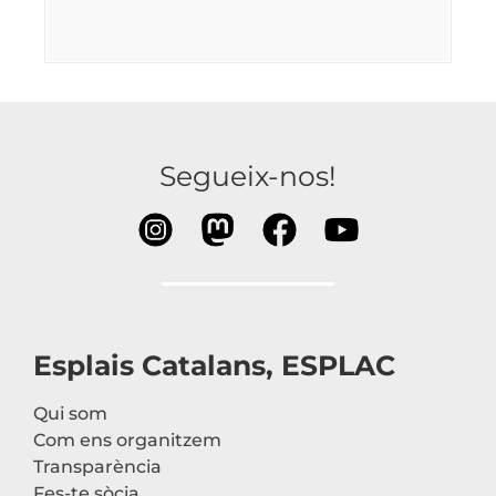
Segueix-nos!
Esplais Catalans, ESPLAC
Qui som
Com ens organitzem
Transparència
Fes-te sòcia