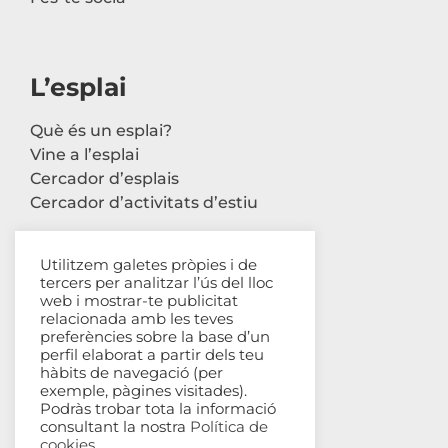
L’esplai
Què és un esplai?
Vine a l’esplai
Cercador d’esplais
Cercador d’activitats d’estiu
Utilitzem galetes pròpies i de
tercers per analitzar l’ús del lloc
Contacte
web i mostrar-te publicitat
relacionada amb les teves
Carrer Avinyó, 44 2n
preferències sobre la base d’un
perfil elaborat a partir dels teu
08002 Barcelona
hàbits de navegació (per
93 302 61 03
exemple, pàgines visitades).
esplac@esplac.cat
Podràs trobar tota la informació
consultant la nostra
Política de
cookies