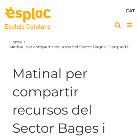
Skip
to
CAT
content
Home
Matinal per compartir recursos del Sector Bages i Berguedà
Matinal per
compartir
recursos del
Sector Bages i