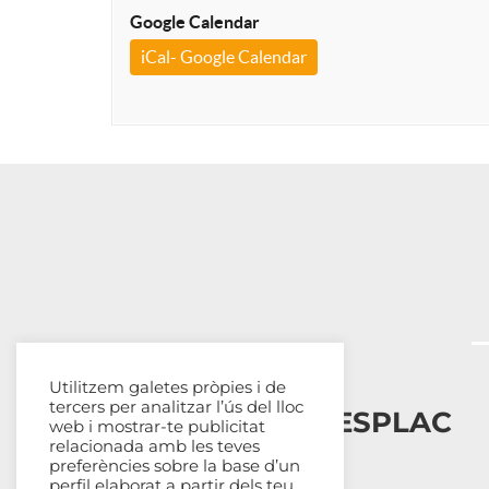
Google Calendar
iCal- Google Calendar
Utilitzem galetes pròpies i de
tercers per analitzar l’ús del lloc
Esplais Catalans, ESPLAC
web i mostrar-te publicitat
relacionada amb les teves
preferències sobre la base d’un
Qui som
perfil elaborat a partir dels teu