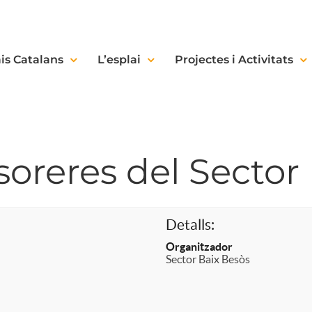
is Catalans
L’esplai
Projectes i Activitats
soreres del Sector
Detalls:
Organitzador
Sector Baix Besòs