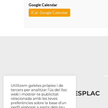
Google Calendar
iCal- Google Calendar
Utilitzem galetes pròpies i de
tercers per analitzar l’ús del lloc
Esplais Catalans, ESPLAC
web i mostrar-te publicitat
relacionada amb les teves
preferències sobre la base d’un
Qui som
perfil elaborat a partir dels teu