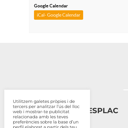
Google Calendar
iCal- Google Calendar
Utilitzem galetes pròpies i de
tercers per analitzar l’ús del lloc
Esplais Catalans, ESPLAC
web i mostrar-te publicitat
relacionada amb les teves
preferències sobre la base d’un
Qui som
perfil elaborat a partir dels teu