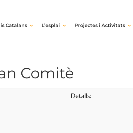
is Catalans
L’esplai
Projectes i Activitats
ran Comitè
Detalls: