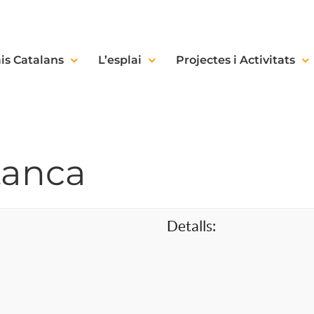
is Catalans
L’esplai
Projectes i Activitats
tanca
Detalls: