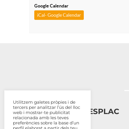
Google Calendar
iCal- Google Calendar
Utilitzem galetes pròpies i de
tercers per analitzar l’ús del lloc
Esplais Catalans, ESPLAC
web i mostrar-te publicitat
relacionada amb les teves
preferències sobre la base d’un
Qui som
perfil elaborat a partir dels teu