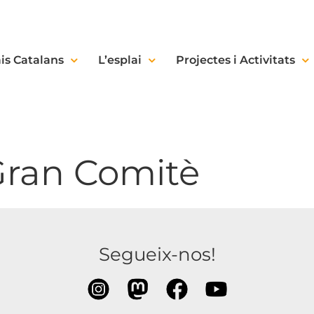
is Catalans
L’esplai
Projectes i Activitats
Gran Comitè
Segueix-nos!