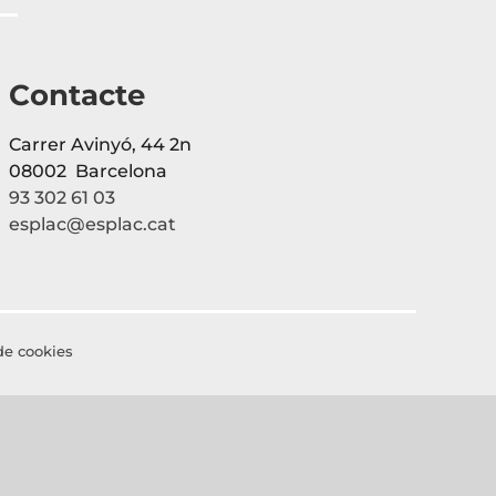
Contacte
Carrer Avinyó, 44 2n
08002 Barcelona
93 302 61 03
esplac@esplac.cat
 de cookies