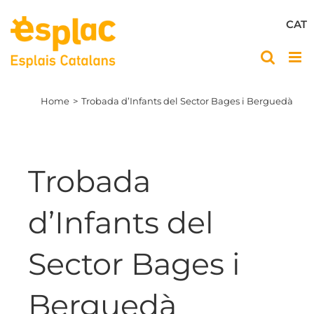
Skip
to
CAT
content
Home
Trobada d’Infants del Sector Bages i Berguedà
Trobada
d’Infants del
Sector Bages i
Berguedà