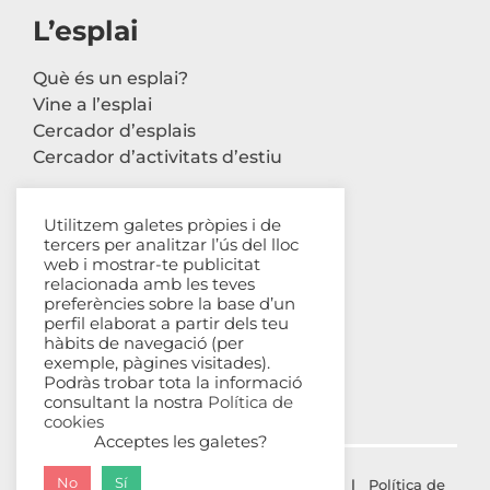
L’esplai
Què és un esplai?
Vine a l’esplai
Cercador d’esplais
Cercador d’activitats d’estiu
Utilitzem galetes pròpies i de
tercers per analitzar l’ús del lloc
Contacte
web i mostrar-te publicitat
relacionada amb les teves
Carrer Avinyó, 44 2n
preferències sobre la base d’un
perfil elaborat a partir dels teu
08002 Barcelona
hàbits de navegació (per
93 302 61 03
exemple, pàgines visitades).
esplac@esplac.cat
Podràs trobar tota la informació
consultant la nostra
Política de
cookies
Acceptes les galetes?
No
Sí
© ESPLAC Copyright
2026 |
Avís Legal
|
Política de