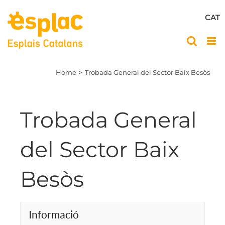
Skip
to
CAT
content
Home
Trobada General del Sector Baix Besòs
Trobada General
del Sector Baix
Besòs
Informació