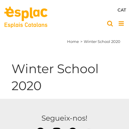
Skip
to
CAT
content
Home
Winter School 2020
Winter School
2020
Segueix-nos!