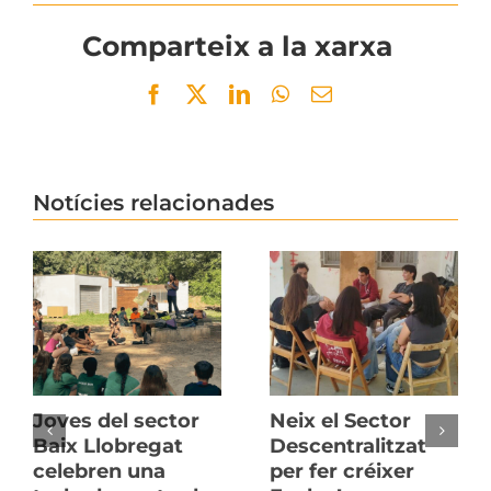
Comparteix a la xarxa
Facebook
Twitter
LinkedIn
WhatsApp
Email
Notícies relacionades
Joves del sector
Neix el Sector
Baix Llobregat
Descentralitzat
celebren una
per fer créixer