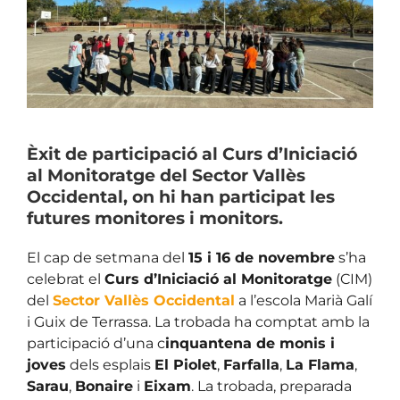
Image
Èxit de participació al Curs d’Iniciació
al Monitoratge del Sector Vallès
Occidental, on hi han participat les
futures monitores i monitors.
El cap de setmana del
15 i 16 de novembre
s’ha
celebrat el
Curs d’Iniciació al Monitoratge
(CIM)
del
Sector Vallès Occidental
a l’escola Marià Galí
i Guix de Terrassa. La trobada ha comptat amb la
participació d’una c
inquantena de monis i
joves
dels esplais
El Piolet
,
Farfalla
,
La Flama
,
Sarau
,
Bonaire
i
Eixam
. La trobada, preparada