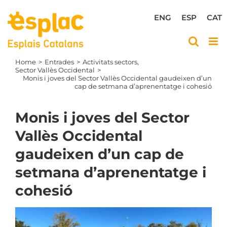
Skip
to
ENG
ESP
CAT
content
Home
Entrades
Activitats sectors
Sector Vallès Occidental
Monis i joves del Sector Vallès Occidental gaudeixen d’un
cap de setmana d’aprenentatge i cohesió
Monis i joves del Sector
Vallès Occidental
gaudeixen d’un cap de
setmana d’aprenentatge i
cohesió
View
Larger