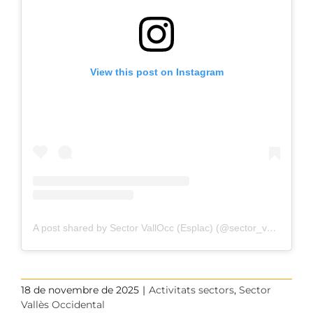
View this post on Instagram
A post shared by Sector VallOcc (Esplac) (@sector_valles_occidental)
18 de novembre de 2025
|
Activitats sectors
,
Sector
Vallès Occidental