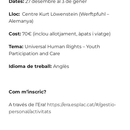
Dates:
27 desembre al 3 de gener
Lloc:
Centre Kurt Löwenstein (Werftpfuhl –
Alemanya)
Cost:
70€ (inclou allotjament, àpats i viatge)
Tema:
Universal Human Rights – Youth
Participation and Care
Idioma de treball:
Anglès
Com m’inscric?
A través de l’Era!
https://era.esplac.cat/#/gestio-
personal/activitats