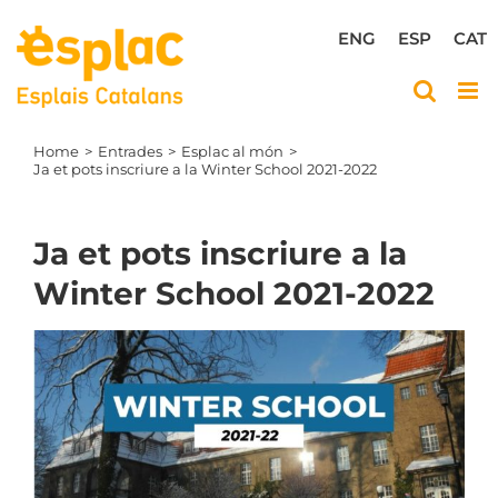
Skip
to
ENG
ESP
CAT
content
Home
Entrades
Esplac al món
Ja et pots inscriure a la Winter School 2021-2022
Ja et pots inscriure a la
Winter School 2021-2022
View
Larger
Image