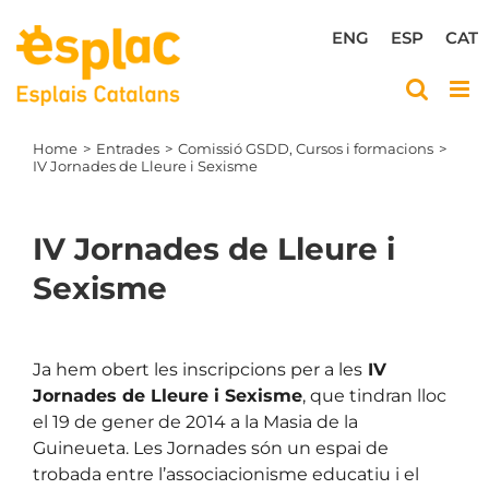
Skip
to
ENG
ESP
CAT
content
Home
Entrades
Comissió GSDD
Cursos i formacions
IV Jornades de Lleure i Sexisme
IV Jornades de Lleure i
Sexisme
View
Larger
Ja hem obert les inscripcions per a les
IV
Image
Jornades de Lleure i Sexisme
, que tindran lloc
el 19 de gener de 2014 a la Masia de la
Guineueta. Les Jornades són un espai de
trobada entre l’associacionisme educatiu i el