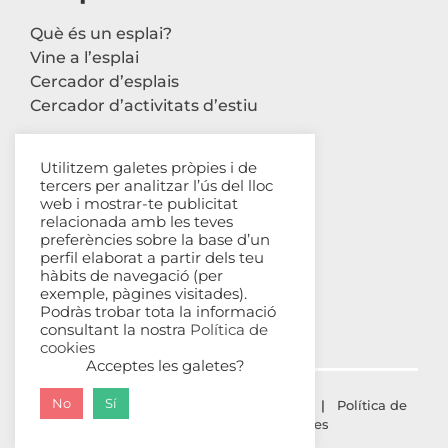
Què és un esplai?
Vine a l’esplai
Cercador d’esplais
Cercador d’activitats d’estiu
Utilitzem galetes pròpies i de
tercers per analitzar l’ús del lloc
Contacte
web i mostrar-te publicitat
relacionada amb les teves
Carrer Avinyó, 44 2n
preferències sobre la base d’un
perfil elaborat a partir dels teu
08002 Barcelona
hàbits de navegació (per
93 302 61 03
exemple, pàgines visitades).
esplac@esplac.cat
Podràs trobar tota la informació
consultant la nostra
Política de
cookies
Acceptes les galetes?
No
Sí
© ESPLAC Copyright
2026 |
Avís Legal
|
Política de
privacitat
|
Política de cookies