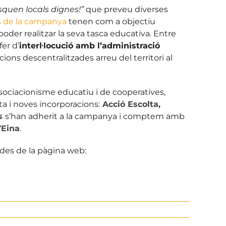
squen locals dignes!”
que preveu diverses
s de la campanya
tenen com a objectiu
poder realitzar la seva tasca educativa. Entre
fer d’
interl·locució amb l’administració
ions descentralitzades arreu del territori al
sociacionisme educatiu i de cooperatives,
a i noves incorporacions:
Acció Escolta,
ns
s’han adherit a la campanya i comptem amb
’Eina
.
 des de la pàgina web: