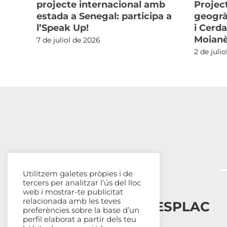
ans
projecte internacional amb
Projec
estada a Senegal: participa a
geogrà
n
l’Speak Up!
i Cerda
ia
Moian
7 de juliol de 2026
2 de juli
Utilitzem galetes pròpies i de
tercers per analitzar l’ús del lloc
web i mostrar-te publicitat
relacionada amb les teves
Esplais Catalans, ESPLAC
preferències sobre la base d’un
perfil elaborat a partir dels teu