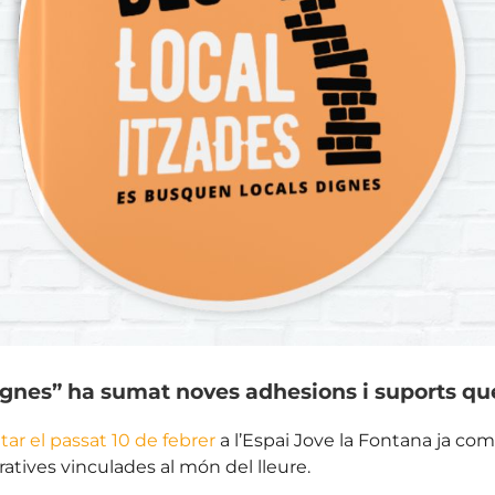
ignes” ha sumat noves adhesions i suports qu
tar el passat 10 de febrer
a l’Espai Jove la Fontana ja co
ratives vinculades al món del lleure.