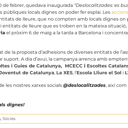
0 de febrer, quedava inaugurada
“Deslocalitzades: es bu
s públiques locals dignes on poder fer esplai. Les
accion
i entitats de lleure, que no compten amb locals dignes on 
i entitats de lleure que es troben en la mateixa situació, 
ria
el pròxim 6 de maig a la tarda a Barcelona i concentrac
 de la proposta d’adhesions de diverses entitats de l’as
r suport. A dia d’avui, la campanya arrenca amb emptent
ltes i Guies de Catalunya,
MCECC
i
Escoltes Catala
 Joventut de Catalunya
,
La XES
, l’
Escola Lliure el Sol
i
L
e les nostres xarxes socials
@deslocalitzades
, així com
ls dignes!
a
,
Sòcies