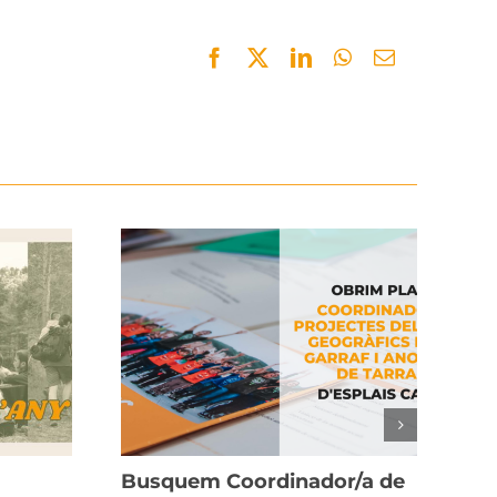
Facebook
Twitter
LinkedIn
WhatsApp
Email
Busquem Coordinador/a de
La