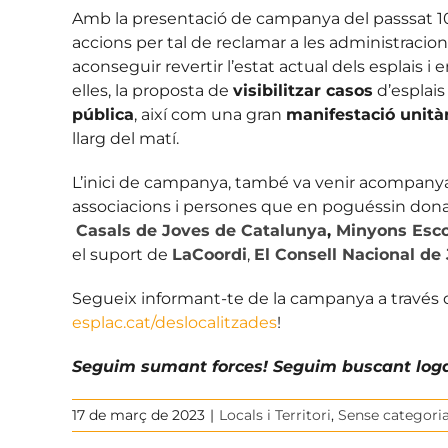
Amb la presentació de campanya del passsat 1
accions per tal de reclamar a les administracion
aconseguir revertir l’estat actual dels esplais 
elles, la proposta de
visibilitzar casos
d’esplais 
pública
, així com una gran
manifestació unità
llarg del matí.
L’inici de campanya, també va venir acompanyat
associacions i persones que en poguéssin dona
Casals de Joves de Catalunya
,
Minyons Esco
el suport de
LaCoordi
,
El Consell Nacional de
Segueix informant-te de la campanya a través d
esplac.cat/deslocalitzades
!
Seguim sumant forces! Seguim buscant loga
17 de març de 2023
|
Locals i Territori
,
Sense categori