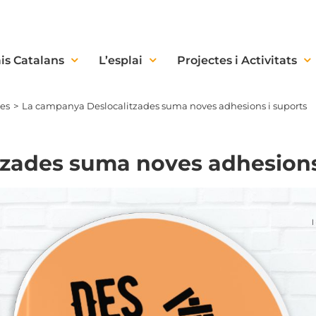
is Catalans
L’esplai
Projectes i Activitats
ies
La campanya Deslocalitzades suma noves adhesions i suports
zades suma noves adhesions