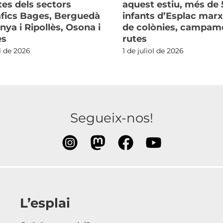
tes dels sectors
aquest estiu, més de 
fics Bages, Berguedà
infants d’Esplac mar
nya i Ripollès, Osona i
de colònies, campame
ès
rutes
ol de 2026
1 de juliol de 2026
Segueix-nos!
L’esplai