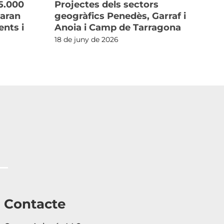
5.000
Projectes dels sectors
cu
xaran
geogràfics Penedès, Garraf i
i l
nts i
Anoia i Camp de Tarragona
3 d
18 de juny de 2026
Contacte