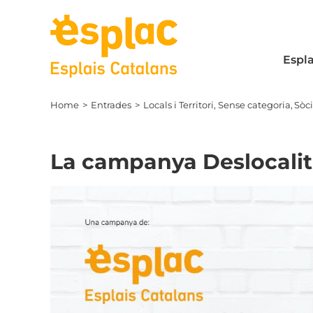
Skip
to
content
Espla
Home
Entrades
Locals i Territori
Sense categoria
Sòc
La campanya Deslocalit
View
Larger
Image