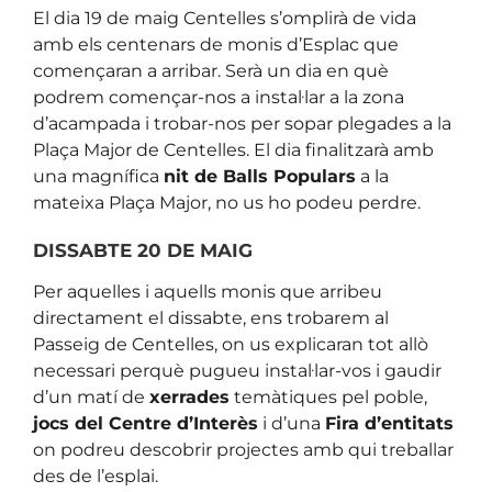
El dia 19 de maig Centelles s’omplirà de vida
amb els centenars de monis d’Esplac que
començaran a arribar. Serà un dia en què
podrem començar-nos a instal·lar a la zona
d’acampada i trobar-nos per sopar plegades a la
Plaça Major de Centelles. El dia finalitzarà amb
una magnífica
nit de Balls Populars
a la
mateixa Plaça Major, no us ho podeu perdre.
DISSABTE 20 DE MAIG
Per aquelles i aquells monis que arribeu
directament el dissabte, ens trobarem al
Passeig de Centelles, on us explicaran tot allò
necessari perquè pugueu instal·lar-vos i gaudir
d’un matí de
xerrades
temàtiques pel poble,
jocs del Centre d’Interès
i d’una
Fira d’entitats
on podreu descobrir projectes amb qui treballar
des de l’esplai.