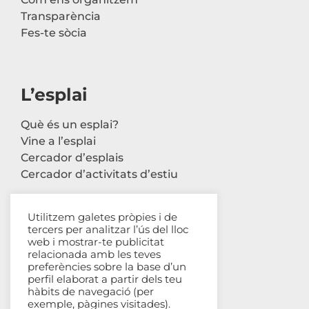
Transparència
Fes-te sòcia
L’esplai
Què és un esplai?
Vine a l’esplai
Cercador d’esplais
Cercador d’activitats d’estiu
Utilitzem galetes pròpies i de
tercers per analitzar l’ús del lloc
Contacte
web i mostrar-te publicitat
relacionada amb les teves
Carrer Avinyó, 44 2n
preferències sobre la base d’un
perfil elaborat a partir dels teu
08002 Barcelona
hàbits de navegació (per
93 302 61 03
exemple, pàgines visitades).