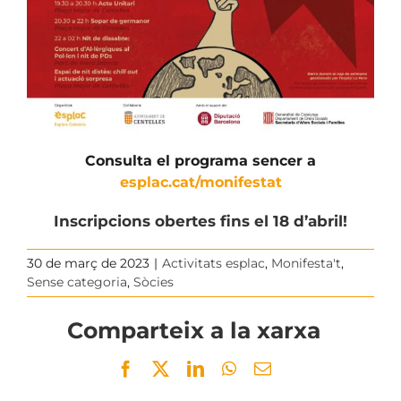
Consulta el programa sencer a
esplac.cat/monifestat
Inscripcions obertes fins el 18 d’abril!
30 de març de 2023
|
Activitats esplac
,
Monifesta't
,
Sense categoria
,
Sòcies
Comparteix a la xarxa
Facebook
Twitter
LinkedIn
WhatsApp
Email