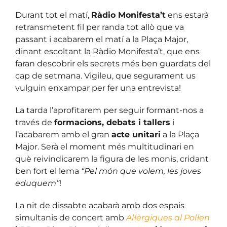
Durant tot el matí,
Ràdio Monifesta’t
ens estarà
retransmetent fil per randa tot allò que va
passant i acabarem el matí a la Plaça Major,
dinant escoltant la Ràdio Monifesta’t, que ens
faran descobrir els secrets més ben guardats del
cap de setmana. Vigileu, que segurament us
vulguin enxampar per fer una entrevista!
La tarda l’aprofitarem per seguir formant-nos a
través de
formacions, debats i tallers
i
l’acabarem amb el gran
acte unitari
a la Plaça
Major. Serà el moment més multitudinari en
què reivindicarem la figura de les monis, cridant
ben fort el lema
“Pel món que volem, les joves
eduquem”
!
La nit de dissabte acabarà amb dos espais
simultanis de concert amb
Al·lèrgiques al Pol·len