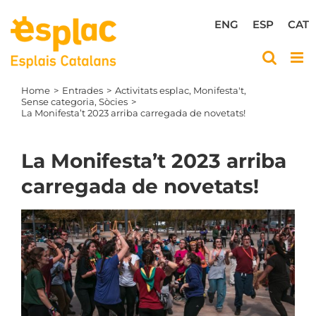
Skip
to
ENG
ESP
CAT
content
Home
Entrades
Activitats esplac
Monifesta't
Sense categoria
Sòcies
La Monifesta’t 2023 arriba carregada de novetats!
La Monifesta’t 2023 arriba
carregada de novetats!
View
Larger
Image