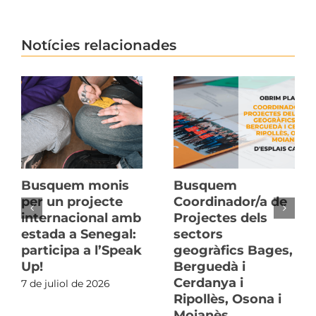
Notícies relacionades
Busquem monis
Busquem
per un projecte
Coordinador/a de
internacional amb
Projectes dels
estada a Senegal:
sectors
participa a l’Speak
geogràfics Bages,
Up!
Berguedà i
Cerdanya i
7 de juliol de 2026
Ripollès, Osona i
Moianès