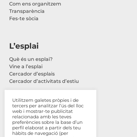
Com ens organitzem
Transparència
Fes-te sòcia
L’esplai
Què és un esplai?
Vine a l’esplai
Cercador d’esplais
Cercador d’activitats d’estiu
Utilitzem galetes pròpies i de
tercers per analitzar l’ús del lloc
Contacte
web i mostrar-te publicitat
relacionada amb les teves
Carrer Avinyó, 44 2n
preferències sobre la base d’un
perfil elaborat a partir dels teu
08002 Barcelona
hàbits de navegació (per
93 302 61 03