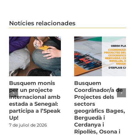
Notícies relacionades
Busquem monis
Busquem
per un projecte
Coordinador/a de
internacional amb
Projectes dels
estada a Senegal:
sectors
participa a l’Speak
geogràfics Bages,
Up!
Berguedà i
Cerdanya i
7 de juliol de 2026
Ripollès, Osona i