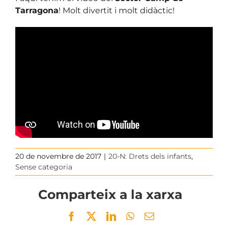
Tarragona
! Molt divertit i molt didàctic!
20 de novembre de 2017
|
20-N: Drets dels infants
,
Sense categoria
Comparteix a la xarxa
Facebook
Twitter
LinkedIn
WhatsApp
Email