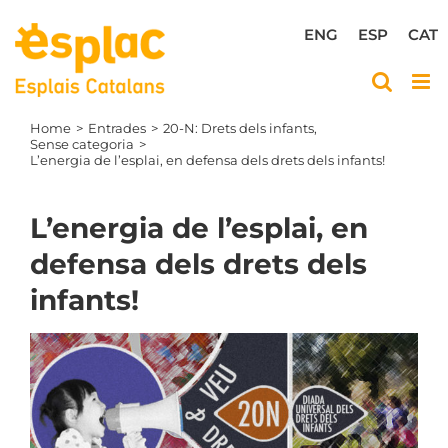
Skip
to
ENG
ESP
CAT
content
Home
Entrades
20-N: Drets dels infants
Sense categoria
L’energia de l’esplai, en defensa dels drets dels infants!
L’energia de l’esplai, en
defensa dels drets dels
infants!
View
Larger
Image